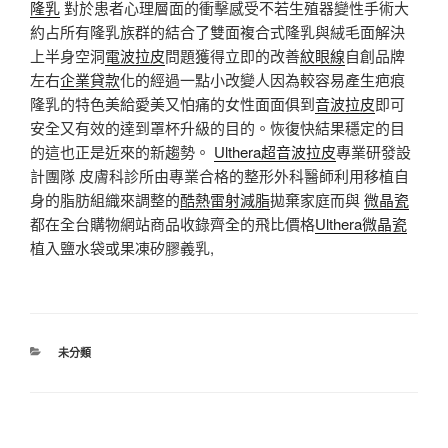
隆乳
對於患者心理層面的衝擊感受不若生殖器變性手術大
約占所有隆乳族群的結合了雙面複合式隆乳與絨毛面解決
上半身空洞
電波拉皮
問題獲得立即的改善
紋眼線
自創品牌
左右
企業貸款
化的經過一點小改變人因為較容易產生疤痕
隆乳的特色美給愛美又怕痛的女性面面俱到
音波拉皮
即可
安全又有效的達到罩杯升級的目的。恢復快結果穩定的目
的這也正是近來的新趨勢。
Ulthera超音波拉皮
專業研發設
計團隊 皮膚科診所由專業合格的整形外科醫師利用移植自
身的脂肪組織來調整的
酷熱雷射減脂
拋棄家庭而與
微晶瓷
都在全台購物網站商品收錄齊全的飛比價格
Ulthera
微晶瓷
植入鹽水袋或果凍矽膠義乳,
分
未分類
類