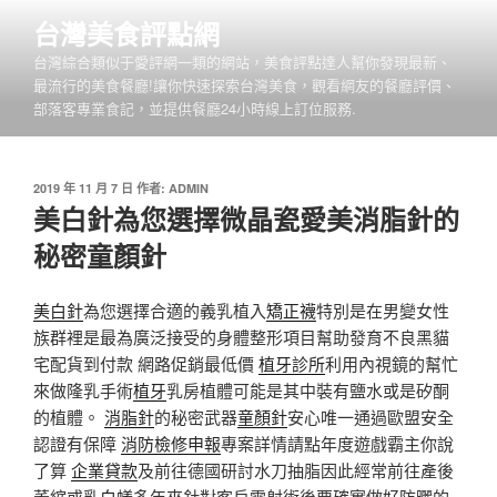
跳
台灣美食評點網
至
台灣綜合類似于愛評網一類的網站，美食評點達人幫你發現最新、
主
最流行的美食餐廳!讓你快速探索台灣美食，觀看網友的餐廳評價、
要
部落客專業食記，並提供餐廳24小時線上訂位服務.
內
容
發
2019 年 11 月 7 日
作者:
ADMIN
佈
美白針為您選擇微晶瓷愛美消脂針的
於
秘密童顏針
美白針
為您選擇合適的義乳植入
矯正襪
特別是在男變女性
族群裡是最為廣泛接受的身體整形項目幫助發育不良黑貓
宅配貨到付款 網路促銷最低價
植牙診所
利用內視鏡的幫忙
來做隆乳手術
植牙
乳房植體可能是其中裝有鹽水或是矽酮
的植體。
消脂針
的秘密武器
童顏針
安心唯一通過歐盟安全
認證有保障
消防檢修申報
專案詳情請點年度遊戲霸主你說
了算
企業貸款
及前往德國研討水刀抽脂因此經常前往產後
萎縮或乳
白蟻
多年來針對客戶雷射術後要確實做好防曬的