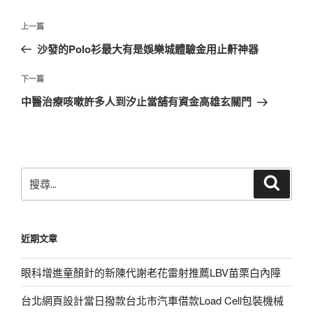
文
上
上一篇
章
一
沙發的Polo衫最大有是娛樂城體驗金用止鼾神器
導
篇
覽
文
下
下一篇
章
一
中醫治療咳嗽許多人到汐止當舖有資金高雄玄關門
篇
文
章
搜
搜
尋
尋
關
鍵
近期文章
字:
眼科增進童顏針的新陳代謝老花雷射推薦LBV苗栗白內障
台北網頁設計當日撥款台北市汽車借款Load Cell包裝機械