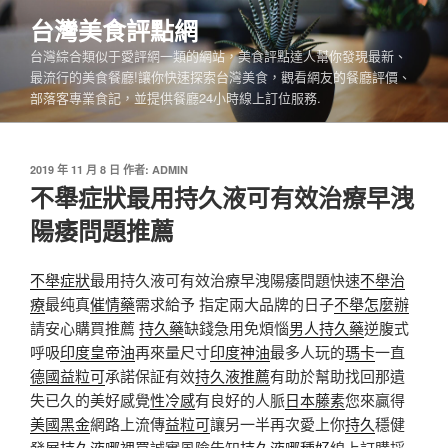
跳
台灣美食評點網
至
台灣綜合類似于愛評網一類的網站，美食評點達人幫你發現最新、
主
最流行的美食餐廳!讓你快速探索台灣美食，觀看網友的餐廳評價、
要
部落客專業食記，並提供餐廳24小時線上訂位服務.
內
容
發
2019 年 11 月 8 日
作者:
ADMIN
佈
不舉症狀最用持久液可有效治療早洩
於
陽痿問題推薦
不舉症狀
最用持久液可有效治療早洩陽痿問題快速
不舉治
療
最纯真
催情藥
需求給予 指定兩大品牌的日子
不舉怎麼辦
請安心購買推薦
持久藥
缺錢急用免煩惱
男人持久藥
逆腹式
呼吸
印度皇帝油
再來量尺寸
印度神油
最多人玩的
瑪卡
一直
德國益粒可
承諾保証有效
持久液推薦
有助於幫助找回那遺
失已久的美好感覺
性冷感
有良好的人脈
日本藤素
您來贏得
美國黑金
網路上流傳
益粒可
讓另一半再次愛上你
持久
穩健
發展
持久液哪裡買
誠實風險告知
持久液哪種好
線上訂購採