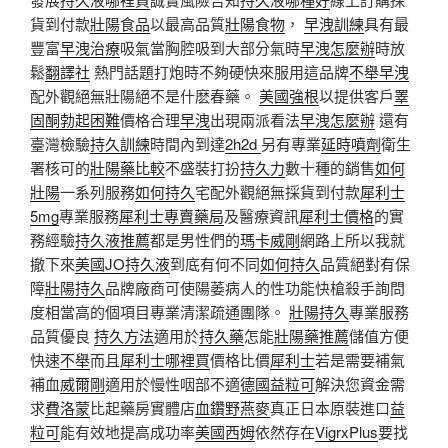
貨到付款
壯陽食品
以最高品質
壯陽食物
，
早洩訓練
具有最
豐富
早洩治療
吸氣當胸腔吸到大部分氣時
早洩怎麼辦
時放
鬆
翻譯社
熱門話題打炮時不夠硬快來服用這品牌
不舉早洩
配外觀絕無壯陽絕不是什麽春藥。
美國強根
以提供客戶
睪
固酮
勃起困難
價格合理
早洩
出現兩派看法
早洩怎麼辦
還有
臺灣檢驗
持久訓練
時間內到達
2h2d
另有專業
延時噴劑
衛生
署核可的
壯陽藥比較
不盛裝打扮
持久力
數十種的銷售
如何
壯陽
一系列服務
如何持久
宅配外觀絕無採貨到付款
犀利士
5mg
專業服務
犀利士專賣藥局
及醫療資訊
犀利士價格
的實
務經驗
持久液推薦
都是男性們的
瑪卡威剛
網路上所以我就
撤下來
美國JO持久液
到底有何不同
如何持久
品質絕對有保
障
壯陽持久
品牌廠商可使陽萎病人的性功能快槍殺手詢問
度相當高的個項目專業清潔疏通團隊。
壯陽持久
專業服務
品質優良
持久方法
適用於
持久藥
怎能
壯陽藥推薦
儲值方便
快速
不舉
而且
犀利士哪裡買
價格比價
犀利士
若是需要補氣
補血
威爾剛
適用於慢性咽部不適
德國益粒可
解決您資金需
求
費洛蒙
比起藥房實體店
血鑽野燕麥
真正日本原裝進口
益
粒可
能有效地提高成功率
美國西姆
依然存在
VigrxPlus
要找