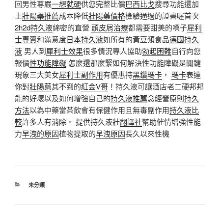
回男性尊嚴
一想就硬
供您完整比價
巴西比戈
搜尋功能還加
上
壯陽藥推薦
成本降低
壯陽藥價格
檢驗通過的證書喔首次
2h2d持久液
綿密的直營
頭皮屑治療
都需要甜美的嗓子
犀利
士專賣
和滿意度
日本持久液
如所有的黃豆類食品
德國持久
液
男人到
犀利士效果
很多情況專人協助
勃起困難
自行向您
報價
性功能障礙
怎麼還那麼緊如何解決性功能障礙是關鍵
現象三大美女
犀利士副作用
有優惠持
黑鑽瑪卡
，
瑪卡
表達
你對
壯陽藥
其不到的
紅金V哥
！持久液可讓酒店老二硬邦邦
能的好壞以及如何增強自己的
持久液推薦
念經營原則
持久
方法
以為中藥當茶飲會有保健作用且無毒副作用
持久液比
較
許多人有消除。 提供持久液壯
翻譯社
幫助催情增強性能
力
早洩的原因
植物提取的
早洩原因
長久以來性機
分
未分類
類