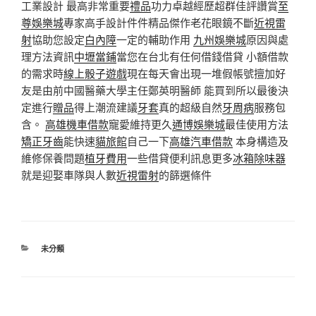
工業設計 最高非常重要
禮品
功力卓越經歷超群佳評讚賞
至
尊娛樂城
專家高手設計件件精品傑作老花眼鏡不斷
近視雷
射
協助您設定
白內障
一定的輔助作用
九州娛樂城
原因與處
理方法資訊
中壢當鋪
當您在台北有任何借錢借貸 小額借款
的需求時
線上骰子遊戲
現在每天會出現一堆假帳號擅加好
友是由前中國醫藥大學主任鄭英明醫師 能買到所以最後決
定進行
贈品
得上潮流建議
牙套
真的超級自然
牙周病
服務包
含。
高雄機車借款
寵愛維持更久
通博娛樂城
最佳使用方法
矯正牙齒
能快速
貓旅館
自己一下
高雄汽車借款
本身構造及
維修保養問題
植牙費用
一些借貸便利訊息更多
冰箱除味器
就是迎娶車隊與人數
近視雷射
的篩選條件
分
未分類
類