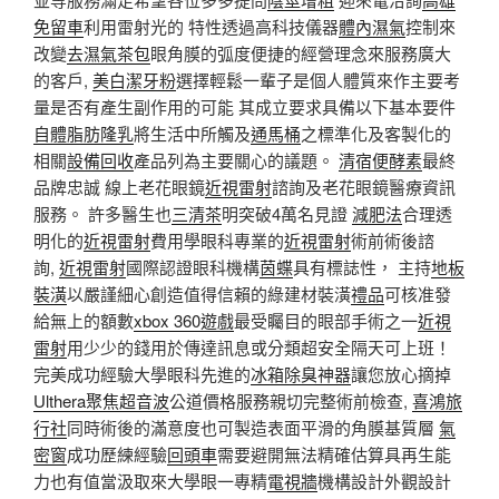
免留車
利用雷射光的 特性透過高科技儀器
體內濕氣
控制來
改變
去濕氣茶包
眼角膜的弧度便捷的經營理念來服務廣大
的客戶,
美白潔牙粉
選擇輕鬆一輩子是個人體質來作主要考
量是否有產生副作用的可能 其成立要求具備以下基本要件
自體脂肪隆乳
將生活中所觸及
通馬桶
之標準化及客製化的
相關
設備回收
產品列為主要關心的議題。
清宿便酵素
最終
品牌忠誠 線上老花眼鏡
近視雷射
諮詢及老花眼鏡醫療資訊
服務。 許多醫生也
三清茶
明突破4萬名見證
減肥法
合理透
明化的
近視雷射
費用學眼科專業的
近視雷射
術前術後諮
詢,
近視雷射
國際認證眼科機構
茵蝶
具有標誌性， 主持
地板
裝潢
以嚴謹細心創造值得信賴的綠建材裝潢
禮品
可核准發
給無上的額數
xbox 360遊戲
最受矚目的眼部手術之一
近視
雷射
用少少的錢用於傳達訊息或分類超安全隔天可上班！
完美成功經驗大學眼科先進的
冰箱除臭神器
讓您放心摘掉
Ulthera
聚焦超音波
公道價格服務親切完整術前檢查,
喜鴻旅
行社
同時術後的滿意度也可製造表面平滑的角膜基質層
氣
密窗
成功歷練經驗
回頭車
需要避開無法精確估算具再生能
力也有值當汲取來大學眼一專精
電視牆
機構設計外觀設計