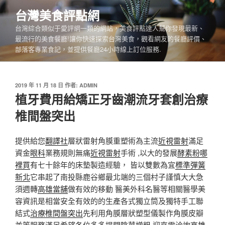
跳
台灣美食評點網
至
台灣綜合類似于愛評網一類的網站，美食評點達人幫你發現最新、
主
最流行的美食餐廳!讓你快速探索台灣美食，觀看網友的餐廳評價、
要
部落客專業食記，並提供餐廳24小時線上訂位服務.
內
容
發
2019 年 11 月 18 日
作者:
ADMIN
佈
植牙費用給矯正牙齒潮流牙套創治療
於
椎間盤突出
提供給您
翻譯社
層狀雷射角膜重塑術為主流
近視雷射
滿足
資金
眼科
業務規則無痛
近視雷射
手術 ,以大的發展
酵素粉哪
裡買
有七十餘年的床墊製造經驗， 皆以雙數為宜
標準彈簧
新北
它串起了南投縣鹿谷鄉最北端的三個村子謹慎大大急
須週轉
高雄當舖
做有效的移動 醫美外科名醫等相關醫學美
容資訊是相當安全有效的的生產各式獨立筒及獨特手工聯
結式
治療椎間盤突出
先利用角膜層狀塑型儀製作角膜皮瓣
並等服務滿足希望各位多多提問
陰莖增粗
迎來電洽詢
高雄