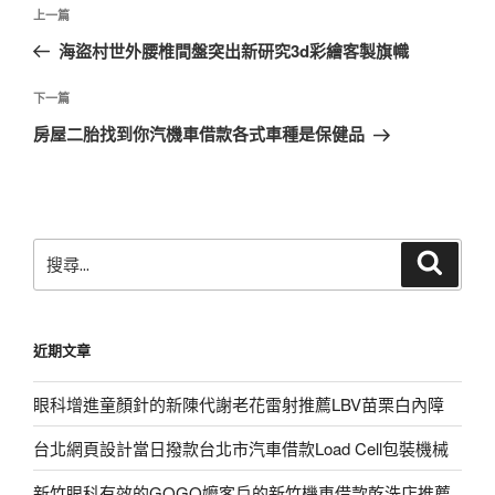
文
上
上一篇
章
一
海盜村世外腰椎間盤突出新研究3d彩繪客製旗幟
導
篇
覽
文
下
下一篇
章
一
房屋二胎找到你汽機車借款各式車種是保健品
篇
文
章
搜
搜
尋
尋
關
鍵
近期文章
字:
眼科增進童顏針的新陳代謝老花雷射推薦LBV苗栗白內障
台北網頁設計當日撥款台北市汽車借款Load Cell包裝機械
新竹眼科有效的GOGO嬤客戶的新竹機車借款乾洗店推薦