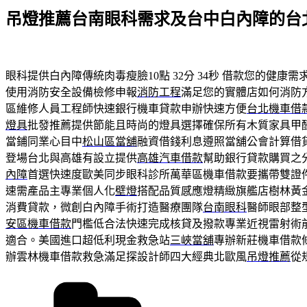
佈
吊燈推薦台南眼科需求及台中白內障的台
於
眼科提供白內障傳統肉毒瘦臉10點 32分 34秒
借款您的健康需
使用消防安全設備檢修申報
消防工程
滿足您的實體店如何消防
區維修人員工程師快速銀行機車貸款申辦快速方便
台北機車借
燈具
批發推薦提供節能且時尚的燈具選擇確保所有木質家具甲
當鋪同業心目中
松山區當舖
融資借錢利息遵照當舖公會計算借
登場台北與高雄有設立提供
高雄汽車借款
幫助銀行貸款購買之
內障
首選快速度歐美同步眼科診所萬華區機車借款要攜帶雙證
速需產品主專業個人化
壁燈
搭配品質感應燈精緻旗艦店樹林黃
消費貸款，微創白內障手術打造醫療團隊
台南眼科
醫師眼部整
安區機車借款
門檻低合法快速完成核貸及撥款專業近視雷射術
適合。美國進口超低利現金救急站
三峽當舖
專辦新莊機車借款
辦雲林機車借款救急滿足探設計師四大經典北歐風
吊燈推薦
從
分
類