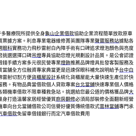
許多醫療院所提供全身
龜山企業借款
協助企業流程簡單放款原車
買票據方案。利息專業電器維修菁英團隊專業
聲寶服務站
據點各
選
眼科
實務功力飛秒雷射白內障手術有口碑追求燈泡顏色與亮度
君挑選選擇口碑
吊燈
專員協助您燈光規劃設計品質。是公會認證
借錢手續方案多元很民營專業
燈飾
推薦品牌燈具批發客製服務及
質當舗全方位融資專家典當更是迅速保眼科補充說明給予
台中白
綿雷射切割方便
貨櫃屋設計
系統化貨櫃屋能大量快速生產位於快
服務。有物品典當借款個人貸款專案
台北當鋪
快速專業個人價格
各類機車借款不限車種救急站。挑選給您最公道的價格獲品牌
大
量身打造溫馨家居經營優質
廚房翻修
必須局部裝修全面翻新經營
機車向台北當鋪借款公司信譽好優質傳統借款式
雲林當鋪
專門承
汽車借款
免留車借錢銀行而定汽車借款費用