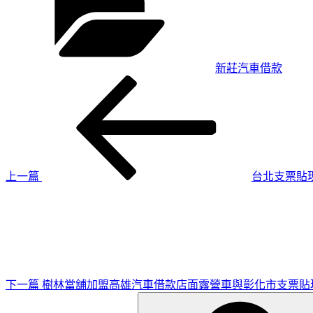
新莊汽車借款
上
文
一
章
篇
導
文
章
覽
上一篇
台北支票貼
下
一
篇
文
章
下一篇
樹林當舖加盟高雄汽車借款店面露營車與彰化市支票貼
搜