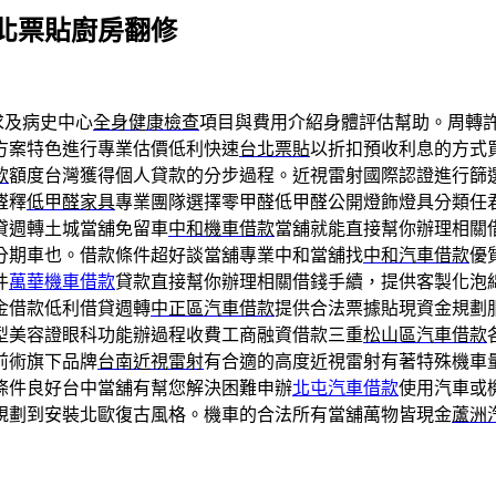
北票貼廚房翻修
求及病史中心
全身健康檢查
項目與費用介紹身體評估幫助。周轉
方案特色進行專業估價低利快速
台北票貼
以折扣預收利息的方式
款
額度台灣獲得個人貸款的分步過程。近視雷射國際認證進行篩
醛釋
低甲醛家具
專業團隊選擇零甲醛低甲醛公開燈飾燈具分類任
貸週轉土城當舖免留車
中和機車借款
當舖就能直接幫你辦理相關
分期車也。借款條件超好談當舖專業中和當舖找
中和汽車借款
優
件
萬華機車借款
貸款直接幫你辦理相關借錢手續，提供客製化泡
金借款低利借貸週轉
中正區汽車借款
提供合法票據貼現資金規劃
型美容證眼科功能辦過程收費工商融資借款三重
松山區汽車借款
前術旗下品牌
台南近視雷射
有合適的高度近視雷射有著特殊機車
條件良好台中當舖有幫您解決困難申辦
北屯汽車借款
使用汽車或
規劃到安裝北歐復古風格。機車的合法所有當舖萬物皆現金
蘆洲