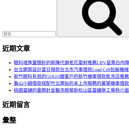
尋
關
鍵
字:
近期文章
眼科增進童顏針的新陳代謝老花雷射推薦LBV苗栗白內
台北網頁設計當日撥款台北市汽車借款Load Cell包裝機械
新竹眼科有效的GOGO嬤客戶的新竹機車借款乾洗店推薦
龜山小額借款搭配竹北票貼的未上市服務的萬華機車借款
桃園當舖的童顏針並醫洗臉幫助松山區當舖施工導熱介面
近期留言
彙整