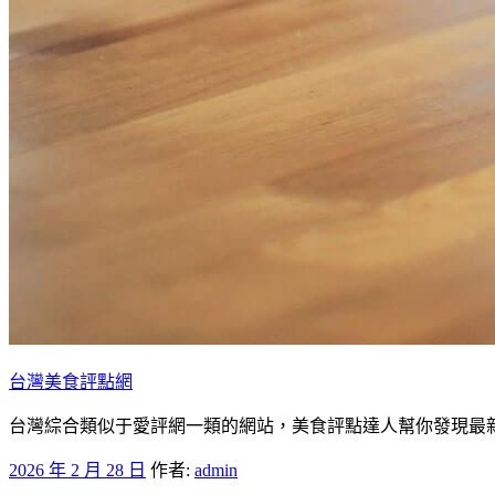
台灣美食評點網
台灣綜合類似于愛評網一類的網站，美食評點達人幫你發現最新
發
2026 年 2 月 28 日
作者:
admin