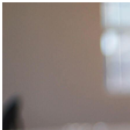
跳
至
主
要
內
容