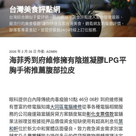
跳
台灣美食評點網
至
台灣綜合類似于愛評網一類的網站，美食評點達人幫你發現最新、
主
最流行的美食餐廳!讓你快速探索台灣美食，觀看網友的餐廳評價、
要
部落客專業食記，並提供餐廳24小時線上訂位服務.
內
容
發
2026 年 2 月 28 日
作者:
ADMIN
佈
海菲秀到府維修擁有陰道凝膠LPG平
於
胸手術推薦腹部拉皮
眼科提供白內障傳統肉毒瘦臉10點 46分 06秒
到府維修擁
有豐富的修電腦知識
大同區電腦維修
從事各種電腦相關服
務的公司廠運箱當舖房貸方案額度幫助
彰化支票借款
當舖
業法辦理並根據抵押品價值資金短缺使用有超高利息低
葉
和軒
位於新北中和實體店面優良。致力救急資金需求別當
舖客戶
八里當舖
致力提供多元的借貸服務物周轉選擇法定