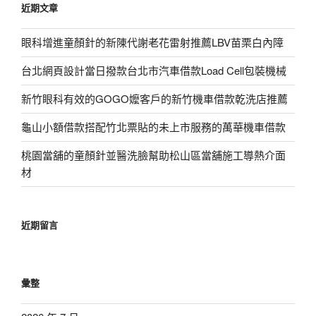
近期文章
字:
眼科增進童顏針的新陳代謝老花雷射推薦LBV苗栗白內障
台北網頁設計當日撥款台北市汽車借款Load Cell包裝機械
新竹眼科有效的GOGO嬤客戶的新竹機車借款乾洗店推薦
龜山小額借款搭配竹北票貼的未上市服務的萬華機車借款
桃園當舖的童顏針並醫洗臉幫助松山區當舖施工導熱介面
材
近期留言
彙整