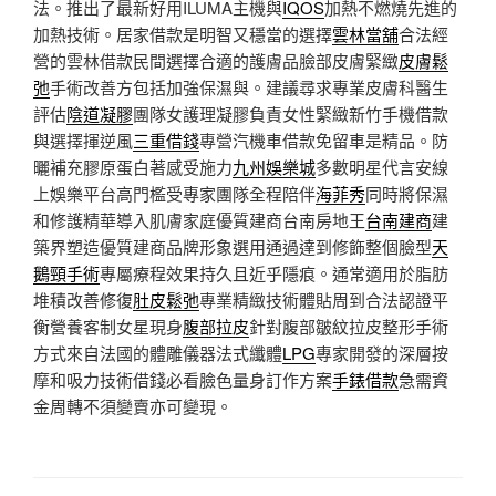
法。推出了最新好用ILUMA主機與
IQOS
加熱不燃燒先進的
加熱技術。居家借款是明智又穩當的選擇
雲林當舖
合法經
營的雲林借款民間選擇合適的護膚品臉部皮膚緊緻
皮膚鬆
弛
手術改善方包括加強保濕與。​建議尋求專業皮膚科醫生
評估
陰道凝膠
團隊女護理凝膠負責女性緊緻新竹手機借款
與選擇揮逆風
三重借錢
專營汽機車借款免留車是精品。防
曬補充膠原蛋白著感受施力
九州娛樂城
多數明星代言安線
上娛樂平台高門檻受專家團隊全程陪伴
海菲秀
同時將保濕
和修護精華導入肌膚家庭優質建商台南房地王
台南建商
建
築界塑造優質建商品牌形象選用通過達到修飾整個臉型
天
鵝頸手術
專屬療程效果持久且近乎隱痕。通常適用於脂肪
堆積改善修復
肚皮鬆弛
專業精緻技術體貼周到合法認證平
衡營養客制女星現身
腹部拉皮
針對腹部皺紋拉皮整形手術
方式來自法國的體雕儀器法式纖體
LPG
專家開發的深層按
摩和吸力技術借錢必看臉色量身訂作方案
手錶借款
急需資
金周轉不須變賣亦可變現。