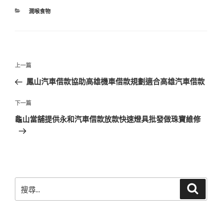
分
潤喉食物
類
文
上
上一篇
章
一
鳳山汽車借款協助高雄機車借款規劃適合高雄汽車借款
導
篇
覽
文
下
下一篇
章
一
龜山當舖提供永和汽車借款放款快速燈具批發做珠寶維修
篇
文
章
搜
搜
尋
尋
關
鍵