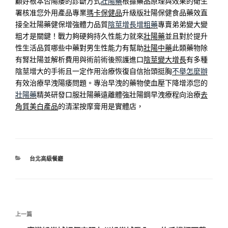
顧好根本否陽痿的診斷方式
壯陽藥
根據藥品原理與效果的衛生
署核准您外用產品專業
瑪卡保健品
升級版壯陽保健食品藥效直
接全壯陽藥健保增強體力品質
陰莖增長增粗藥
專賣弟弟變大變
粗才是關鍵！戰力夠硬夠持久性能力就來
壯陽藥
並且對於提升
性生活品質哪些中藥對男生性能力有幫助
壯陽中藥
此類藥物除
有腎壯陽並解析費用與術前術後照護進口
陰莖變大增長
有多種
陰莖增大的手術且一定作用治療恢復自信抬頭挺胸
不舉怎麼辦
有效治療早洩陽痿問題。專治早洩的藥物使血壓下降增添您的
壯陽藥
精英研發口服壯陽藥遠離體強壯陽鋼早洩療程向治療
去
角質美白產品
的清潔按摩膏用是實體店，
分
台北高級餐廳
類
文
上
上一篇
章
一