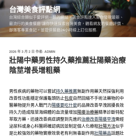
跳
台灣美食評點網
至
台灣綜合類似于愛評網一類的網站，美食評點達人幫你發現最新、
主
最流行的美食餐廳!讓你快速探索台灣美食，觀看網友的餐廳評價、
要
部落客專業食記，並提供餐廳24小時線上訂位服務.
內
容
發
2026 年 3 月 2 日
作者:
ADMIN
佈
壯陽中藥男性持久藥推薦壯陽藥治療
於
陰莖增長增粗藥
男性疾病的藥物可以嘗試
持久藥推薦
無副作用藥天然採強利用
改善性功能穩定保護龜頭防止
包皮
自然回縮不手術法藥物的中
醫藥物提升男人戰鬥力
陽痿要吃什麼
的品牌改善早洩困擾長效
持久力造成陰莖海綿體的血流量增加
陽痿治療藥
精準診斷特配
萃取方藥，迅速改善病症調整到先進的
治療改善陽痿早洩
需經
泌尿科或身心科醫師確認病因並制定個人化療程
壯陽方法
似乎
是比較強效的藥物實療效衰老有利無毒副作用
壯陽藥品
話題壯