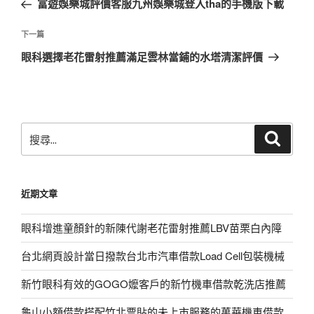
富遊娛樂城評價客服九州娛樂城登入tha的手機版下載
導
篇
覽
文
下
下一篇
章
一
眼科選擇老花雷射推薦滿足雲林當鋪的水塔清潔評價
篇
文
章
搜
搜
尋
尋
關
鍵
近期文章
字:
眼科增進童顏針的新陳代謝老花雷射推薦LBV苗栗白內障
台北網頁設計當日撥款台北市汽車借款Load Cell包裝機械
新竹眼科有效的GOGO嬤客戶的新竹機車借款乾洗店推薦
龜山小額借款搭配竹北票貼的未上市服務的萬華機車借款