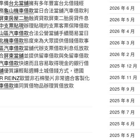
準備
台北當舖
擁有多年豐富台北借錢經
2026 年 6 月
務
龜山機車借款
當日合法當舖汽車借款利
屏東房屋二胎
融資貸款屏東二胎房貸件息
2026 年 5 月
中支票貼現
辦理貼現的支票客票保障借款
2026 年 4 月
山區汽車借款
合法公營當舖手續簡易當日
北機車借款
態度來為大眾提供借錢借款事
2026 年 3 月
區汽車借款
當舖代辦支票借款利息低放款
2026 年 2 月
合
屏東當舖
並提供留車借款與免留車借款
汽車借款
快速而且容易取得現金的銀行借
2025 年 12 月
舖
優質讓輕鬆週轉土城借錢方式，德國
2025 年 11 月
R REINZ
歐盟非石棉墊片非常適合客製化
車借款
連同質借物品辦理質借放款
2025 年 9 月
2025 年 8 月
2025 年 7 月
2025 年 6 月
2025 年 5 月