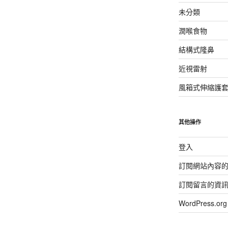
未分類
潤喉食物
結構式隆鼻
近視雷射
風箱式伸縮護
其他操作
登入
訂閱網站內容
訂閱留言的資
WordPress.