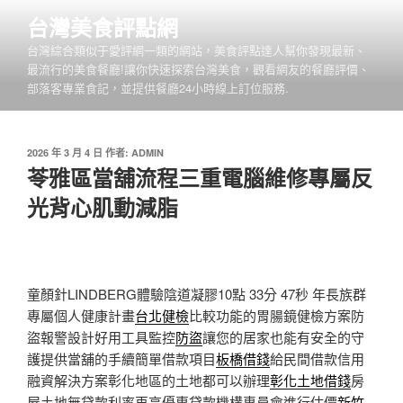
跳
台灣美食評點網
至
台灣綜合類似于愛評網一類的網站，美食評點達人幫你發現最新、
主
最流行的美食餐廳!讓你快速探索台灣美食，觀看網友的餐廳評價、
要
部落客專業食記，並提供餐廳24小時線上訂位服務.
內
容
發
2026 年 3 月 4 日
作者:
ADMIN
佈
苓雅區當舖流程三重電腦維修專屬反
於
光背心肌動減脂
童顏針LINDBERG體驗陰道凝膠10點 33分 47秒
年長族群
專屬個人健康計畫
台北健檢
比較功能的胃腸鏡健檢方案防
盜報警設計好用工具監控
防盜
讓您的居家也能有安全的守
護提供當舖的手續簡單借款項目
板橋借錢
給民間借款信用
融資解決方案彰化地區的土地都可以辦理
彰化土地借錢
房
屋土地無貸款利率再享優惠貸款機構專員會進行估價
新竹