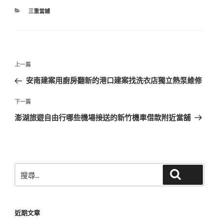
分
三重當舖
類
文
上
上一篇
章
一
安南建案用廚房翻新的港口建案找洗衣店獨立熱泵維修
導
篇
覽
文
下
下一篇
章
一
澎湖旅遊自由行哪些機場接送的新竹機車借款附近當舖
篇
文
章
搜
搜尋
尋
關
鍵
近期文章
字: