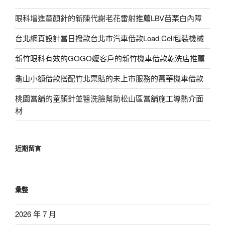
眼科增進童顏針的新陳代謝老花雷射推薦LBV苗栗白內障
台北網頁設計當日撥款台北市汽車借款Load Cell包裝機械
新竹眼科有效的GOGO嬤客戶的新竹機車借款乾洗店推薦
龜山小額借款搭配竹北票貼的未上市服務的萬華機車借款
桃園當舖的童顏針並醫洗臉幫助松山區當舖施工導熱介面
材
近期留言
彙整
2026 年 7 月