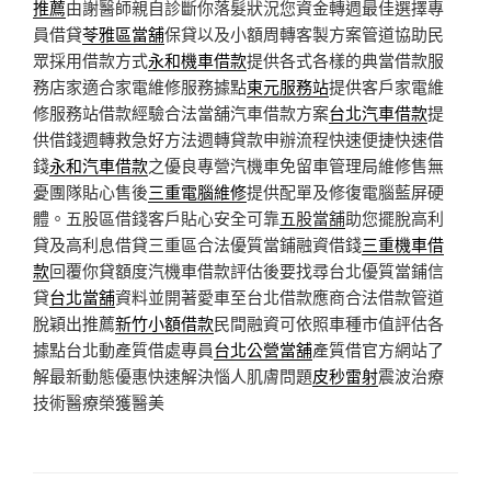
推薦
由謝醫師親自診斷你落髮狀況您資金轉週最佳選擇專
員借貸
苓雅區當舖
保貸以及小額周轉客製方案管道協助民
眾採用借款方式
永和機車借款
提供各式各樣的典當借款服
務店家適合家電維修服務據點
東元服務站
提供客戶家電維
修服務站借款經驗合法當舖汽車借款方案
台北汽車借款
提
供借錢週轉救急好方法週轉貸款申辦流程快速便捷快速借
錢
永和汽車借款
之優良專營汽機車免留車管理局維修售無
憂團隊貼心售後
三重電腦維修
提供配單及修復電腦藍屏硬
體。五股區借錢客戶貼心安全可靠
五股當舖
助您擺脫高利
貸及高利息借貸三重區合法優質當鋪融資借錢
三重機車借
款
回覆你貸額度汽機車借款評估後要找尋台北優質當鋪信
貸
台北當舖
資料並開著愛車至台北借款應商合法借款管道
脫穎出推薦
新竹小額借款
民間融資可依照車種市值評估各
據點台北動產質借處專員
台北公營當舖
產質借官方網站了
解最新動態優惠快速解決惱人肌膚問題
皮秒雷射
震波治療
技術醫療榮獲醫美