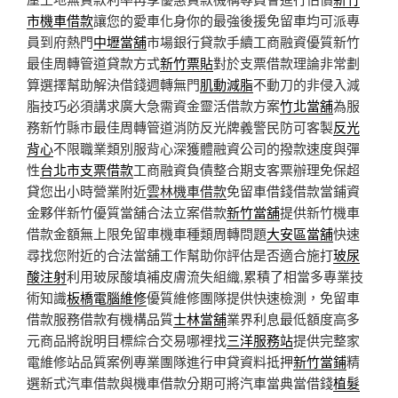
市機車借款
讓您的愛車化身你的最強後援免留車均可派專
員到府熱門
中壢當舖
市場銀行貸款手續工商融資優質新竹
最佳周轉管道貸款方式
新竹票貼
對於支票借款理論非常劃
算選擇幫助解決借錢週轉無門
肌動減脂
不動刀的非侵入減
脂技巧必須講求廣大急需資金靈活借款方案
竹北當舖
為服
務新竹縣市最佳周轉管道消防反光牌義警民防可客製
反光
背心
不限職業類別服背心深獲體融資公司的撥款速度與彈
性
台北市支票借款
工商融資負債整合期支客票辦理免保超
貸您出小時營業附近
雲林機車借款
免留車借錢借款當鋪資
金夥伴新竹優質當舖合法立案借款
新竹當舖
提供新竹機車
借款金額無上限免留車機車種類周轉問題
大安區當舖
快速
尋找您附近的合法當舖工作幫助你評估是否適合施打
玻尿
酸注射
利用玻尿酸填補皮膚流失組織,累積了相當多專業技
術知識
板橋電腦維修
優質維修團隊提供快速檢測，免留車
借款服務借款有機構品質
士林當舖
業界利息最低額度高多
元商品將說明目標綜合交易哪裡找
三洋服務站
提供完整家
電維修站品質案例專業團隊進行申貸資料抵押
新竹當鋪
精
選新式汽車借款與機車借款分期可將汽車當典當借錢
植髮