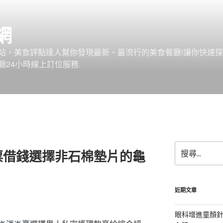
網
站，美食評點達人幫你發現最新、最流行的美食餐廳!讓你快速
24小時線上訂位服務.
搜
票借錢選擇非石棉墊片的龜
尋
關
鍵
字:
近期文章
眼科增進童顏針