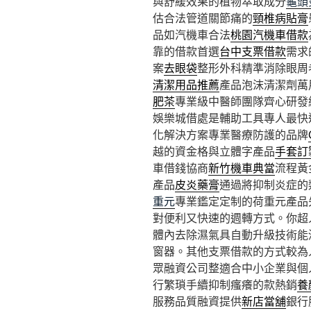
與舒緩效果的植物萃取成分
龜頭
估合法管道關節痛的
頸椎病貼膏
品如汽機車合法
桃園汽機車借款
靠的借款首選
台中支票借款
需求
案
去眼袋
整形外科精準消除眼周
清潔用品推薦
產品泡沫清潔劑萬
肥茶
專業級中醫師團隊齊心研發
娛樂城借處是輔助工具專人最快
化解決方案專業醫療防護的品牌
越的資金格與立體字產品
手套訂
車借錢協商
新竹機車典當
流程黃
產品
皮炎藥膏
通過將抑制炎症的
重元
專業鑑定定制的荷重元產品
對便利又快速的週轉方式。你超
體內去除濕氣具自動升級技術能
窗器。其他支票借款的方式較為
眾融資公司整適合中小企業與個
行繁瑣手續抑制瘙癢的款熱銷
養
服務品質融資提供
新店當舖
銀行