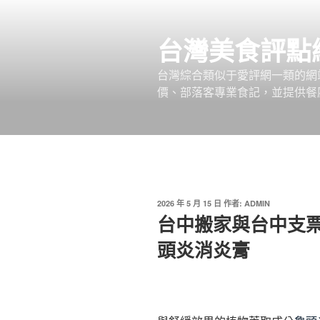
跳
至
台灣美食評點
主
要
台灣綜合類似于愛評網一類的網
內
價、部落客專業食記，並提供餐廳
容
發
2026 年 5 月 15 日
作者:
ADMIN
佈
台中搬家與台中支
於
頭炎消炎膏