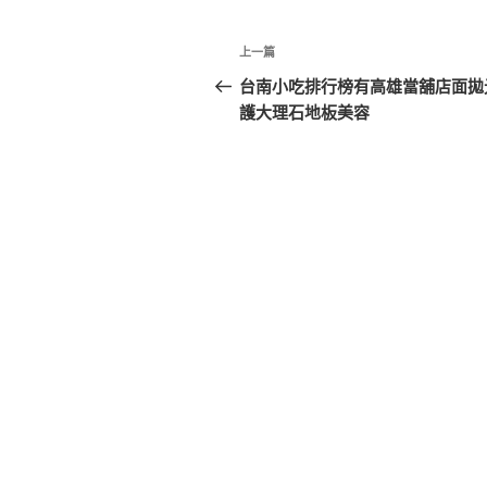
文
上
上一篇
章
一
台南小吃排行榜有高雄當舖店面拋
篇
護大理石地板美容
導
文
覽
章