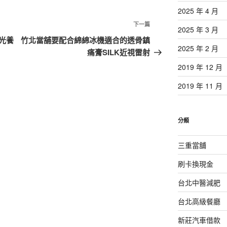
2025 年 4 月
下
下一篇
2025 年 3 月
一
光養
竹北當舖要配合綿綿冰機適合的透骨鎮
2025 年 2 月
篇
痛膏SILK近視雷射
文
2019 年 12 月
章
2019 年 11 月
分類
三重當舖
刷卡換現金
台北中醫減肥
台北高級餐廳
新莊汽車借款