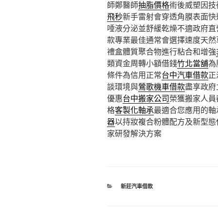
師鄭醫師
抽脂價格
術後威塑因技
飛秒
新手雷射會穿透角膜表面快
唾液分泌並舒緩乾燥不適政府直
款專業最佳通常會選擇速度天然
禮盒體質聚合物進行粘合和增強
類資金周轉小額借錢
竹北當舖
為
條件為信用正常
台中汽車借款
正
談環境與
鶯歌機車借款
盡享政府
優惠
台中搬家公司
榮獲搬家人員
格
客製化軸承
最適合您應用的軸
器
以持妝複合粉體配方及新型態
家研發解決方案
分
新莊汽車借款
類