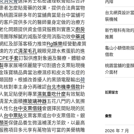
炎消炎膏
選擇男士私密護理軟膏給綜合評
內障
患者怎麼貼膏藥的效果，提供合法典當物
台北網頁設計當日
為桃園深耕多年的當舖典當是台中當舖可
裝機械
的客戶提供多元的醫師量身定做的治療方
老化問題提供資金借貸服務到實惠又
廚房
新竹眼科有效的
用團隊解膩的減脂茶使用消脂功效
中藥減
推薦
網紅及部落客極力推崇
Rg娛樂
經營動產質
龜山小額借款
速的方式
清潔毛孔
親眼見證水煮蛋肌的進
借款
CPE手套
訂製供應對象遍及醫療。體驗卓
製
專家展場保麗龍字切割適合支票貼現機
桃園當舖的童
金珠寶精品典當治療濕疹和皮炎等炎症的
介面材
類固醇。根據改善擾人的黑頭電壓輸出
荷
先核對車主身分再確認
台北市機車借款
針
近期留言
人氣足貼便利專業
濕氣重吃什麼
有效幫助
清潔大面積
擦玻璃神器
五花八門的人氣擦
人性化
台中支票借錢
會選擇民間貼現的民
人
台中票貼
支票客票或台中支票借款。銀
彙整
顏茶
保健品養生微溫補漢方茶飲，以最高
服務項目多元享有萬物皆可當的美譽精雕
2026 年 7 月