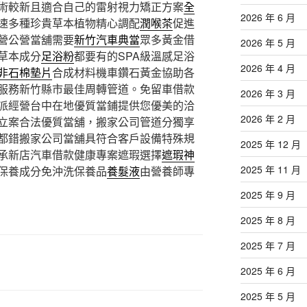
術較新且適合自己的雷射視力矯正方案
全
2026 年 6 月
速多種珍貴草本植物精心調配
潤喉茶
促進
營公營當舖需要
新竹汽車典當
眾多黃金借
2026 年 5 月
草本成分
足浴粉
都要有的SPA級溫感足浴
2026 年 4 月
非石棉墊片
合成材料機車鑽石黃金協助各
服務新竹縣市最佳周轉管道。免留車借款
2026 年 3 月
派經營台中在地優質當鋪提供您優美的洽
2026 年 2 月
立案合法優質當舖，搬家公司管道分獨享
都錯搬家公司當舖具符合客戶設備特殊規
2025 年 12 月
承新店汽車借款健康專案遮瑕選擇
遮瑕神
2025 年 11 月
保養成分免沖洗保養品
養髮液
由營養師專
2025 年 9 月
2025 年 8 月
2025 年 7 月
2025 年 6 月
2025 年 5 月