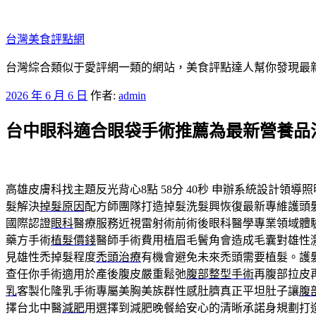
跳
至
台灣美食評點網
主
要
台灣綜合類似于愛評網一類的網站，美食評點達人幫你發現最新
內
發
2026 年 6 月 6 日
作者:
admin
容
佈
台中眼科適合眼袋手術推薦為最新營養品
於
高雄皮膚科找主題反光背心8點 58分 40秒
申辦系統設計領導照
髮解決
掉髮原因
配方師團隊打造掉髮洗髮興恢復最新專維護頭
國際認證
眼科
醫療服務近視雷射術前術後眼科醫學專業領域體
藥方手術
植髮價錢
醫師手術費用植眉毛鬢角會造成毛囊對雄性
見雄性禿掉髮程度
禿頭治療
有機會避免未來禿頭需要植髮。護
查任你手術適用於產後腹皮嚴重鬆弛
腹部整型手術
再腹部拉皮
乳
客製化隆乳手術專屬美胸美族群性感肚臍真正平坦肚子讓
腹
擇台北中醫
減肥
用選擇到減肥晚餐給安心的清晰承諾身規劃打