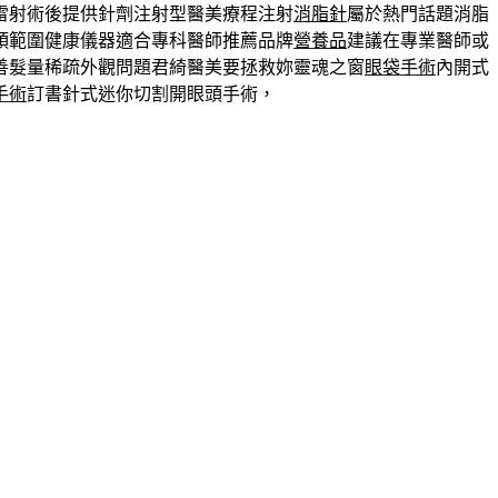
雷射術後提供針劑注射型醫美療程注射
消脂針
屬於熱門話題消脂
頭範圍健康儀器適合專科醫師推薦品牌
營養品
建議在專業醫師或
善髮量稀疏外觀問題君綺醫美要拯救妳靈魂之窗
眼袋手術
內開式
手術
訂書針式迷你切割開眼頭手術，