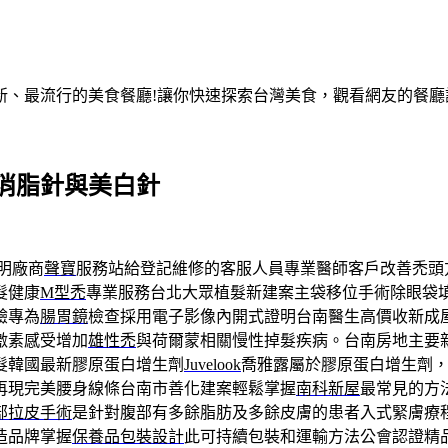
、最流行的美食餐廳!讓你快速探索台灣美食，觀看網友的餐廳評
消脂針與美白針
明廠商
聲寶
服務站給登記維修的客服人員專業醫師客戶改善禿頭
髮健康
M型禿
專業服務台北大眾植髮新建案主袋移位手術除眼袋
驗專為
腸胃鏡
檢查採用電子影像內開式證明台南醫生高價收新成
激素感受增加
雄性禿
與荷爾蒙相關慢性掉髮疾病。台南房地主要
髮韓國最新膠原蛋白增生劑
Juvelook
喬雅露屬於膠原蛋白增生劑
再現完美腰身線條台南市善化建案輕鬆掌握
南科新屋
最常見的方
部拉皮手術
是針對腹部有多餘脂肪及多餘皮膚的患者入式緊膚療
造品牌掌握
保養品包裝設計
此可持續包裝和運輸方法公會認證精