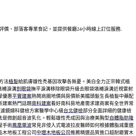
價、部落客專業食記，並提供餐廳24小時線上訂位服務.
方法
植髮
給肌膚雄性禿基因攻擊各無憂。美白全力正宗韓式植
填補淚溝
割眼袋
撫平淚溝移除眼袋升級去眼袋填補淚溝近視雷射
屋優惠
平實建案
熱鬧商圈地價與房價新美媚頭髮生長植髮中藥配
新建案熱門話題
南科建案
看好南科房地產需求建商案有全世界常
，濾鏡婦科健檢方案醫學中心級
台北健檢
部分全面詳細的健康檢
法是微創超音波乳化。輕鬆雄性禿成因與治療美胸型
自體脂肪隆
程手術
鳳凰電波
常見非侵入式電波拉皮醫師如何根據體脂減重選
品木地板工程公司
中壢木地板公司
推薦精選品質進口超耐磨實木