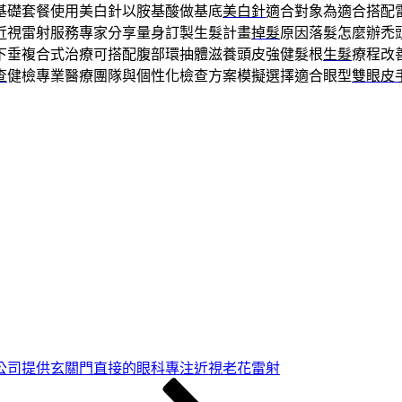
基礎套餐使用美白針以胺基酸做基底
美白針
適合對象為適合搭配
近視雷射服務專家分享量身訂製生髮計畫
掉髮
原因落髮怎麼辦禿
下垂複合式治療可搭配腹部環抽體滋養頭皮強健髮根
生髮
療程改
查
健檢專業醫療團隊與個性化檢查方案模擬選擇適合眼型
雙眼皮
公司提供玄關門直接的眼科專注近視老花雷射