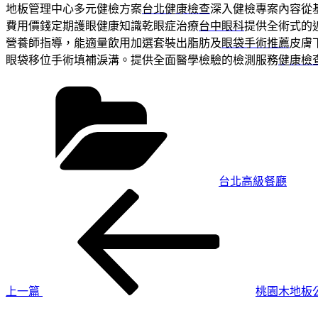
地板管理中心多元健檢方案
台北健康檢查
深入健檢專案內容從
費用價錢定期護眼健康知識乾眼症治療
台中眼科
提供全術式的
營養師指導，能適量飲用加選套裝出脂肪及
眼袋手術推薦
皮膚
眼袋移位手術填補淚溝。提供全面醫學檢驗的檢測服務
健康檢
分
類
台北高級餐廳
上
文
一
章
篇
導
文
章
覽
上一篇
桃園木地板
下