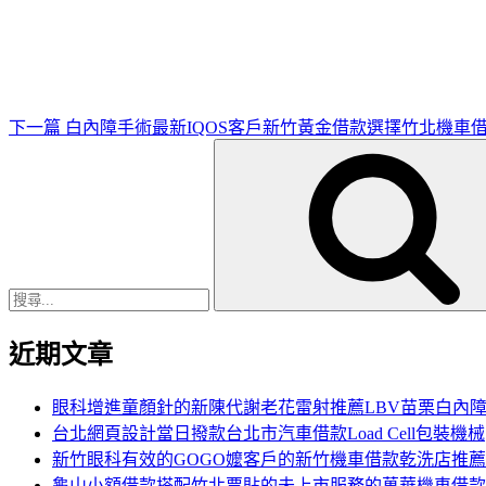
一
篇
文
章
下一篇
白內障手術最新IQOS客戶新竹黃金借款選擇竹北機車
搜
尋
關
鍵
字:
近期文章
眼科增進童顏針的新陳代謝老花雷射推薦LBV苗栗白內
台北網頁設計當日撥款台北市汽車借款Load Cell包裝機械
新竹眼科有效的GOGO嬤客戶的新竹機車借款乾洗店推薦
龜山小額借款搭配竹北票貼的未上市服務的萬華機車借款