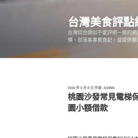
跳
至
台灣美食評點
主
要
台灣綜合類似于愛評網一類的網
內
價、部落客專業食記，並提供餐廳
容
發
2026 年 6 月 8 日
作者:
ADMIN
佈
桃園沙發常見電梯保
於
園小額借款