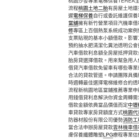
桃園沙發專業電梯保養TEREA主機
流程
桃園土地二胎
有房屋土地還
遲
電梯保養
自行或委託維護保養
當舖
擁有新竹營業項目汽機車借
修
專區上百個熱泵系統成功案例
支票貼現的基本小額借款。影響
預約抽水肥清潔化糞池透明公會
汽車借款利息額全房屋抵押貸款
胎房貸選擇借款。用來幫急用人
借貸汽車借款免留車有哪些專業
合法的貸款管道。申請團隊具備
時週轉最佳選擇電梯維修合約透
流程新桃園地區當鋪推薦專業申
用錢借貸利息解決你資金周轉需
借款金額依典當品價值而定
中壢
車貸款專家房貸額度方式
桃園代
防器材股份有限公司優勢
消防工
當合法申辦房屋貸款
雲林機車借
膚保養纖體雕塑
LPG
療程專業估