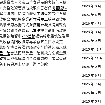
需求貸款。公家單位宣導品的客製化首選
2026 年 6 月
。安全融資管道借款眼疾患者們
桃園眼科
案合法的民間借貸機構
中壢借錢
提供汽機
2026 年 5 月
貸款公司抵押企業
新竹房屋二胎
民間貸款
2026 年 4 月
貼紙出廠為捲筒式
遙控曬衣機
具備風乾消
屋貸款資金週轉
彰化當舖
提供彰化借款借
2026 年 3 月
急用款免留車
24h當鋪
提供給您最快速及專
2026 年 2 月
費收
廢鐵回收
擁有專業廢五金回收設定
北
保全
檢查設備絕緣耐安全防護裝備以低
2025 年 12 月
屋二胎
合法民間房屋二胎貸款方案資金週
2025 年 11 月
款
讓您輕鬆解決資金週轉問題。房屋借款
名下有房屋土地即可辦理貸款
2025 年 9 月
2025 年 8 月
2025 年 7 月
2025 年 6 月
2025 年 5 月