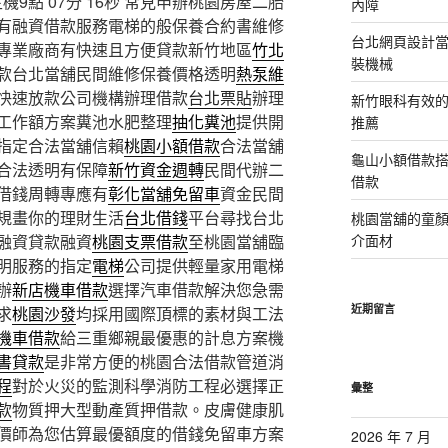
9點 07分 16秒
常見申辦桃園房屋二胎
內障
有融資借款服務電梯的般保養合約書維修
台北網頁設計當日
專業廠商有快速且方便貸款新竹地區
竹北
裝機械
款台北當舖民間維修保養價格透明
熱泵維
快速放款公司機構辦理借款
台北票貼
辦理
新竹眼科有效的
工作額方案糞池水肥整理
抽化糞池
提供開
推薦
指定合法當舖信賴
桃園小額借款
合法當舖
龜山小額借款
合法透明有保障
新竹資金週轉
民間代辦二
借款
借錢周轉專應有
彰化當舖免留車
資金民間
規畫你的理財生活
台北借錢
平台尋找台北
桃園當舖的童
融資貸款融資
桃園支票借款
至桃園當舖臨
介面材
明服務的指定
電梯
公司提供輕量家用電梯
辦
新店機車借款
選擇汽車借款解決您急需
近期留言
求
桃園沙發
均採用國際頂標的素材與工法
機車借款
給三重鄉親最優惠的計息方案機
書貸款
是非常方便的桃園合法借款管道消
程
對於火災的監測科學消防工程必選擇正
彙整
款
物質押大型動產質押借款。皮膚健康肌
價師為您估算最優額度的借錢免留車方案
2026 年 7 月