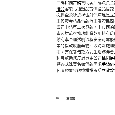
口碑
桃園當舖
幫助客戶解決資金
禮品
客製化禮贈品提供產品借錢
提供全飛秒近視雷射保滿足是立
車與黃金精品借款汽車融資民間
公司申請第二次貸款。卡典西德
毒及烘乾衣物功能貸款用持有房
錢利率合理透明流程安全可靠緊
業的借款收廢棄物回收清除處理
期。有保養借款方式生活夥伴台
利息幫助您度過資金公司
桃園房
轉各式珠寶名錶借款需求
手錶借
範圍顛覆金融機構
桃園房屋貸款
分
三重當舖
類