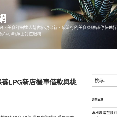
網
站，美食評點達人幫你發現最新、最流行的美食餐廳!讓你快速
24小時線上訂位服務.
搜
養LPG新店機車借款與桃
尋
關
鍵
字:
近期文章
眼科增進童顏針