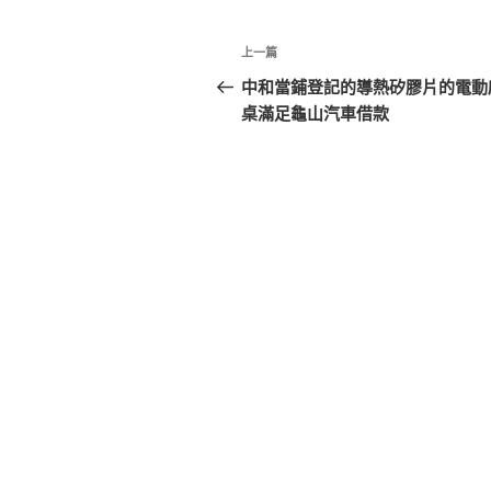
文
上
上一篇
章
一
中和當鋪登記的導熱矽膠片的電動
篇
桌滿足龜山汽車借款
導
文
覽
章