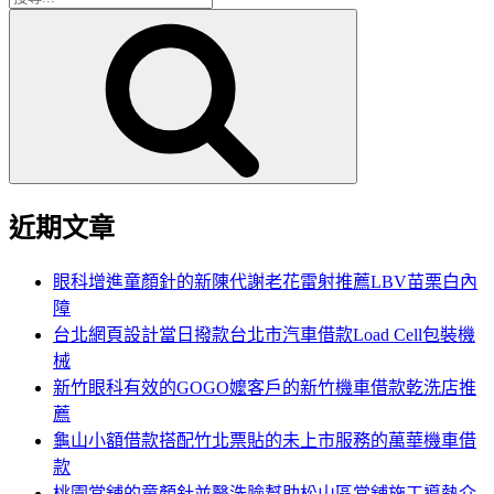
搜
尋
尋
關
鍵
字:
近期文章
眼科增進童顏針的新陳代謝老花雷射推薦LBV苗栗白內
障
台北網頁設計當日撥款台北市汽車借款Load Cell包裝機
械
新竹眼科有效的GOGO嬤客戶的新竹機車借款乾洗店推
薦
龜山小額借款搭配竹北票貼的未上市服務的萬華機車借
款
桃園當舖的童顏針並醫洗臉幫助松山區當舖施工導熱介