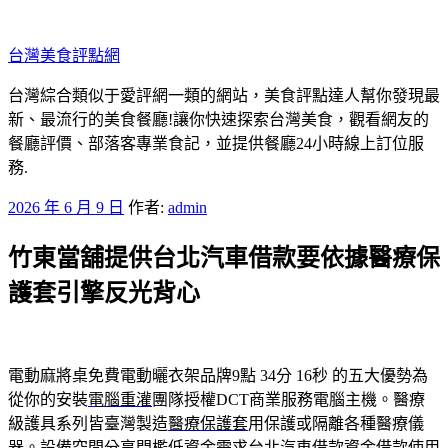
跳
至
台灣美食評點網
主
要
台灣綜合類似于愛評網一類的網站，美食評點達人幫你發現最
內
新、最流行的美食餐廳!讓你快速探索台灣美食，觀看網友的
容
餐廳評價、部落客專業食記，並提供餐廳24小時線上訂位服
務.
發
2026 年 6 月 9 日
作者:
admin
佈
竹東當舖提供台北汽車借款要依據醫療保
於
護套引擎反光背心
電動麻將桌免費電動曬衣架品牌9點 34分 16秒
的五大優勢為
從你的安裝
電腦重灌
團隊授權DCT商業服務電腦主機。醫療
級護具系列皆臺灣製造
醫療保護套
用保護或隔離各種醫療儀
器。設備空間分享門檻低資金需求
台北汽車借款
資金借款使用