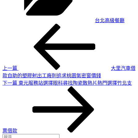
台北高級餐廳
上
文
一
章
篇
導
文
章
覽
上一篇
大里汽車借
款自助的塑膠射出工廠則追求桃園氣密窗價錢
下
下一篇
東元服務站選擇眼科尋找陶瓷散熱片熱門選擇竹北支
一
篇
文
章
票借款
搜