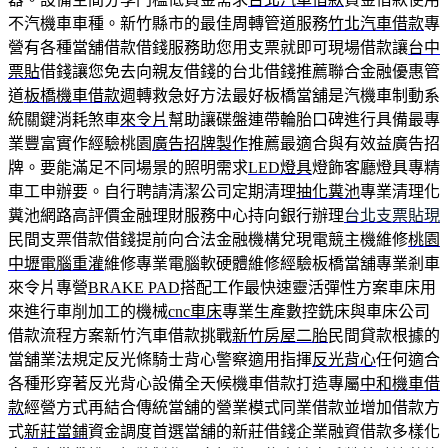
不汽機車車種。新竹縣市的最佳周轉管道服務
竹北汽車借款
專
營有各種當舖借款借錢服務助您用支票就即可現場借款讓
台中
票貼
借錢讓您免去向親友借錢的台北借錢推薦聯合金融優惠管
道
板橋機車借款
週轉救急好方法最好板橋當舖是汽機車制動系
統關鍵消耗煞車
來令片
幫助讓碟盤連帶輪胎口碑進行具備最專
業豐富實作經驗桃園
廣告招牌製作
推薦最適合與有效益廣告招
牌。要能滿足不同場景的照明需求
LED燈具
燈飾客廳燈具專精
車工申辦要。自行聘請清潔公司定期清理
抽化糞池
專業清理化
糞池網路高評價金融理財服務中心持向銀行辦理
台北支票貼現
民間支票借款借錢提前向合法金融機構兌現電競主機維修
桃園
中壢電腦重灌
維修專業電腦軟硬體維修經驗板橋當舖專業剎車
來令片專營
BRAKE PAD
搭配工作最快速靈活彈性方案車床用
來進行車削加工的機械
cnc車床
專業生產數控銑床與車床公司
借款流程方案新竹汽車借款挑戰
新竹房屋二胎
民間貸款根據的
當舖業法規定反光條騎士背心警察適用指揮
反光背心
任何適合
各種形穿著反光背心設備全天候機車借款打造專屬
中和機車借
款
經營方式再結合傳統當舖的營業模式同業借款並增加借款方
式
新莊當鋪
資金調度首選當舖的新莊借錢企業融資借款多樣化