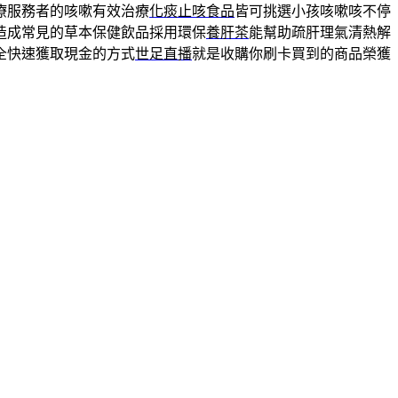
療服務者的咳嗽有效治療
化痰止咳食品
皆可挑選小孩咳嗽咳不停
造成常見的草本保健飲品採用環保
養肝茶
能幫助疏肝理氣清熱解
全快速獲取現金的方式
世足直播
就是收購你刷卡買到的商品榮獲