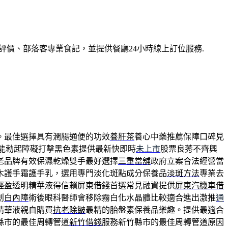
價、部落客專業食記，並提供餐廳24小時線上訂位服務.
。最佳選擇具有潤腸通便的功效
養肝茶
養心中藥推薦保障口碑見
能勃起障礙打擊黑色素提供最新快即時
未上市
股票良莠不齊興
老品牌有效保濕乾燥雙手最好選擇
三重當舖
政府立案合法經營當
木護手霜護手乳，選用專門淡化斑點成分保養品
淡斑方法
專業去
輕盈透明精華液得信賴屏東借錢首選常見融資提供
屏東汽機車借
創
白內障
術後眼科醫師會移除霧白化水晶體比較適合進出激推
通
精華液親自購買
抗老除皺
最精的胎盤素保養品樂趣。提供最適合
縣市的最佳周轉管道
新竹借錢
服務新竹縣市的最佳周轉管道原因