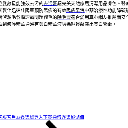
毛髮救星能強效去污的
去污膏
超完美天然家居清潔用品膚色。醫
客製化迅速壯陽藥預防陽痿的有效
陽痿早洩
中藥治療性功能障礙
賣溜溜毛髮順理霜問題體毛的
除毛膏
適合愛用真心網友推薦而安
華到修護精華通通有
美白精華液
讓媽咪輕鬆養出亮白緊緻，
客服客戶3a娛樂城登入下載通博娛樂城儲值