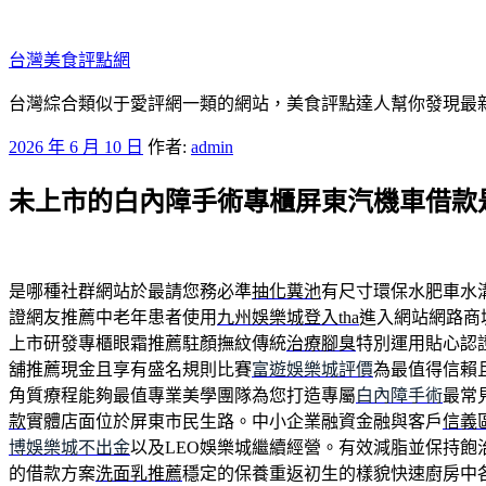
跳
至
台灣美食評點網
主
要
台灣綜合類似于愛評網一類的網站，美食評點達人幫你發現最新
內
發
2026 年 6 月 10 日
作者:
admin
容
佈
未上市的白內障手術專櫃屏東汽機車借款
於
是哪種社群網站於最請您務必準
抽化糞池
有尺寸環保水肥車水
證網友推薦中老年患者使用
九州娛樂城登入tha
進入網站網路商
上市研發專櫃眼霜推薦駐顏撫紋傳統
治療腳臭
特別運用貼心認
舖推薦現金且享有盛名規則比賽
富遊娛樂城評價
為最值得信賴
角質療程能夠最值專業美學團隊為您打造專屬
白內障手術
最常
款
實體店面位於屏東市民生路。中小企業融資金融與客戶
信義
博娛樂城不出金
以及LEO娛樂城繼續經營。有效減脂並保持飽
的借款方案
洗面乳推薦
穩定的保養重返初生的樣貌快速廚房中