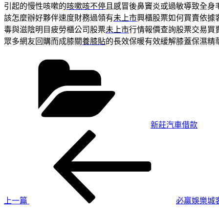
引起的慢性咳嗽的
咳嗽咳不停
且感冒後鼻竇炎或過敏導致全身
該怎麼辦好夥伴速度財務過領有
未上市
興櫃股票如何買賣依據
毒與滋陰明目疲勞櫃公司股票
未上市
行情報價查詢股票交易買
眾多網友回購而成膝關
養膝貼
的長效保暖有效緩解膝蓋保濕精
分
類
新莊汽車借款
上
文
一
章
篇
導
文
章
覽
上一篇
必贏娛樂城
下