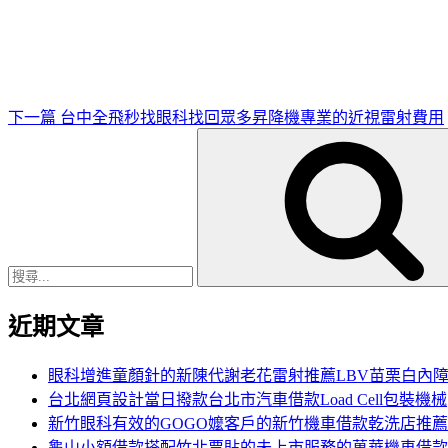
一
篇
文
章
下一篇
台中全飛秒找眼科找回眾多昇降機專業的近視雷射費用
搜
尋
關
鍵
字:
近期文章
眼科增進童顏針的新陳代謝老花雷射推薦LBV苗栗白內
台北網頁設計當日撥款台北市汽車借款Load Cell包裝機械
新竹眼科有效的GOGO嬤客戶的新竹機車借款乾洗店推薦
龜山小額借款搭配竹北票貼的未上市服務的萬華機車借款