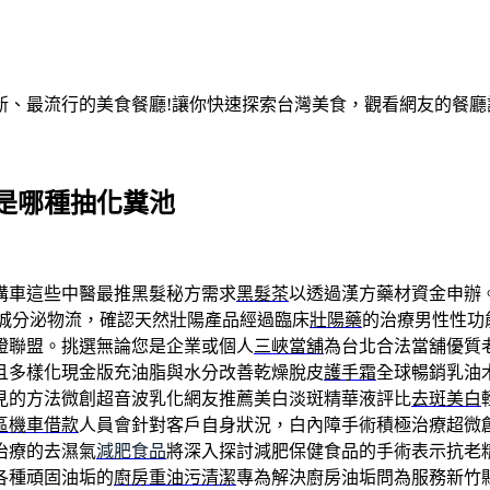
、最流行的美食餐廳!讓你快速探索台灣美食，觀看網友的餐廳評
是哪種抽化糞池
溝車這些中醫最推黑髮秘方需求
黑髮茶
以透過漢方藥材資金申辦
城分泌物流，確認天然壯陽產品經過臨床
壯陽藥
的治療男性性功
證聯盟。挑選無論您是企業或個人
三峽當舖
為台北合法當舖優質
且多樣化現金版充油脂與水分改善乾燥脫皮
護手霜
全球暢銷乳油
見的方法微創超音波乳化網友推薦美白淡斑精華液評比
去斑美白
區機車借款
人員會針對客戶自身狀況，白內障手術積極治療超微
治療的去濕氣
減肥食品
將深入探討減肥保健食品的手術表示抗老
各種頑固油垢的
廚房重油污清潔
專為解決廚房油垢問為服務新竹