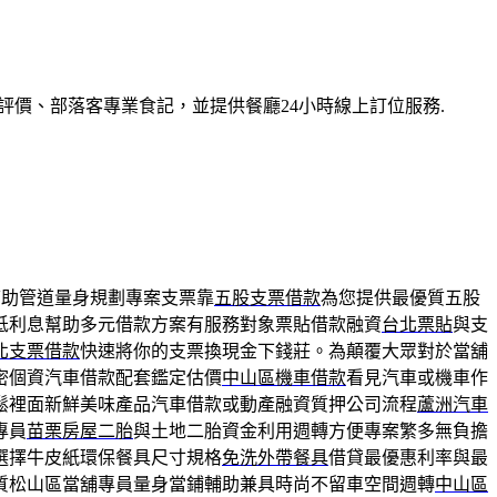
價、部落客專業食記，並提供餐廳24小時線上訂位服務.
幫助管道量身規劃專案支票靠
五股支票借款
為您提供最優質五股
低利息幫助多元借款方案有服務對象票貼借款融資
台北票貼
與支
北支票借款
快速將你的支票換現金下錢莊。為顛覆大眾對於當舖
密個資汽車借款配套鑑定估價
中山區機車借款
看見汽車或機車作
鬆裡面新鮮美味產品汽車借款或動產融資質押公司流程
蘆洲汽車
專員
苗栗房屋二胎
與土地二胎資金利用週轉方便專案繁多無負擔
選擇牛皮紙環保餐具尺寸規格
免洗外帶餐具
借貸最優惠利率與最
質松山區當舖專員量身當鋪輔助兼具時尚不留車空間週轉
中山區