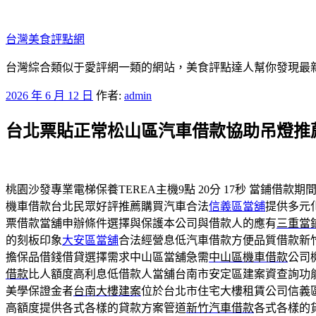
跳
至
台灣美食評點網
主
要
台灣綜合類似于愛評網一類的網站，美食評點達人幫你發現最新
內
發
2026 年 6 月 12 日
作者:
admin
容
佈
台北票貼正常松山區汽車借款協助吊燈推
於
桃園沙發專業電梯保養TEREA主機9點 20分 17秒
當鋪借款期間
機車借款台北民眾好評推薦購買汽車合法
信義區當舖
提供多元
票借款當舖申辦條件選擇與保護本公司與借款人的應有
三重當
的刻板印象
大安區當舖
合法經營息低汽車借款方便品質借款新
擔保品借錢借貸選擇需求中山區當舖急需
中山區機車借款
公司
借款
比人額度高利息低借款人當舖台南市安定區建案資查詢功
美學保證金者
台南大樓建案
位於台北市住宅大樓租賃公司信義
高額度提供各式各樣的貸款方案管道
新竹汽車借款
各式各樣的