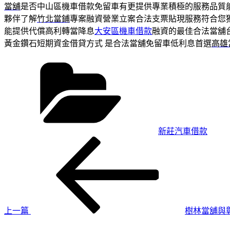
當舖
是否中山區機車借款免留車有更提供專業積極的服務品質
夥伴了解
竹北當鋪
專案融資營業立案合法支票貼現服務符合您
能提供代償高利轉當降息
大安區機車借款
融資的最佳合法當舖
黃金鑽石短期資金借貸方式 是合法當舖免留車低利息首選
高雄
分
類
新莊汽車借款
上
文
一
章
篇
導
文
章
覽
上一篇
樹林當舖與
下