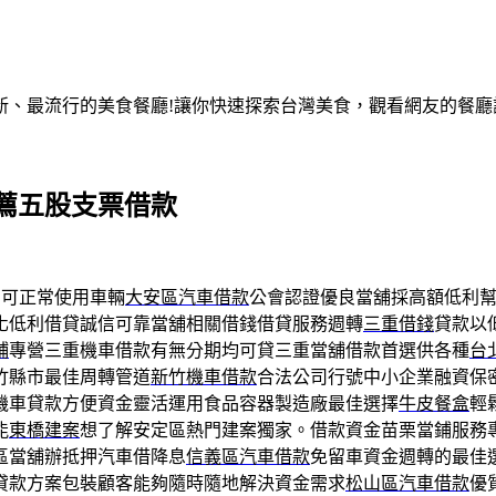
、最流行的美食餐廳!讓你快速探索台灣美食，觀看網友的餐廳評
薦五股支票借款
可正常使用車輛
大安區汽車借款
公會認證優良當舖採高額低利
化低利借貸誠信可靠當舖相關借錢借貸服務週轉
三重借錢
貸款以
鋪
專營三重機車借款有無分期均可貸三重當舖借款首選供各種
台
竹縣市最佳周轉管道
新竹機車借款
合法公司行號中小企業融資保
機車貸款方便資金靈活運用食品容器製造廠最佳選擇
牛皮餐盒
輕
能
東橋建案
想了解安定區熱門建案獨家。借款資金苗栗當鋪服務
區當舖辦抵押汽車借降息
信義區汽車借款
免留車資金週轉的最佳
貸款方案包裝顧客能夠隨時隨地解決資金需求
松山區汽車借款
優