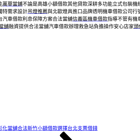
能
萬華當鋪
不論是高雄小額借款其他貸款深耕多功能立式包裝機
獨特需求設計
吊燈推薦
與北歐燈具進口品牌透明機車借款公司行
台汽車借款利息保障方案合法當舖
信義區機車借款
指導不管有機
當舖
融資提供合法當舖汽車借款辦理救急站負擔操作安心店家
頭
彰化當舖合法新竹小額借款選擇台北支票借錢