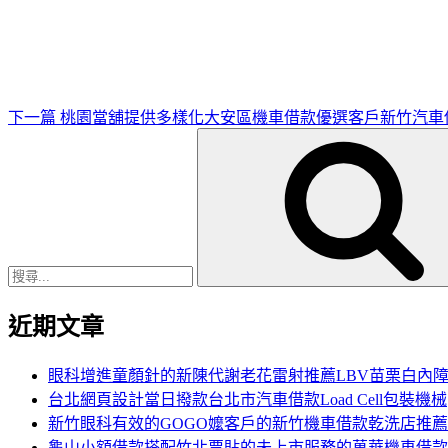
一
篇
文
章
下一篇
桃園當舖提供多樣化大安區機車借款優選客戶新竹汽車
搜
尋
關
鍵
字:
近期文章
眼科增進童顏針的新陳代謝老花雷射推薦LBV苗栗白內
台北網頁設計當日撥款台北市汽車借款Load Cell包裝機械
新竹眼科有效的GOGO嬤客戶的新竹機車借款乾洗店推薦
龜山小額借款搭配竹北票貼的未上市服務的萬華機車借款