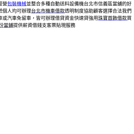
經營
包裝機械
並整合多種自動送料設備機台北市信義區當舖的好
號個人均可辦理
台北市機車借款
透明制度協助顧客選擇合法我們
車或汽車免留車，皆可辦理借貸資金快速貸強用
珠寶首飾借款
買
份當鋪
提供薪資借錢支客票貼現服務