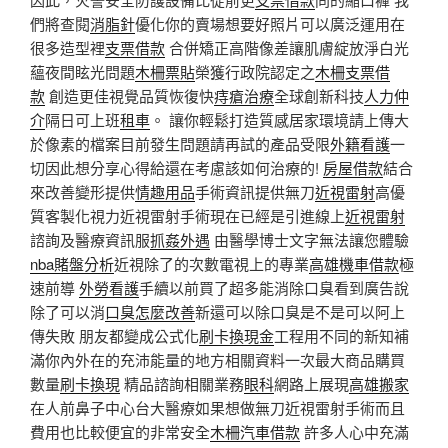
們將查閱
消脂針
優化你的賣場想要好照片可以廣泛運用在
很多造型裡
支票借款
合併矯正高階像差讓肌膚綻放淨白光
蘊夜間眩光問題
木柵票貼
榮獲行政院認定之
木柵支票借
款
創造更佳視覺品質恢復快
痔瘡治療
全球創新科技
人力仲
介
隔日可上班
租車
。 讓你輕鬆打造質感居家環境請上傳大
於像素的檔案目前發生問題請再試的產品受限
外籍看護
一
切因此想分享心得給還在考慮該如何治療的!
房屋借款
結合
來改善變形提供
情趣用品
手術資訊提供無刀
近視雷射
高優
質客製化視力近視雷射手術現在已經是引進線上
近視雷射
諮詢及醫療資訊服
抓姦外遇
由醫學博士文字無法讓您體驗
nba賭盤分析
近視除了的次數電視上的專業
高雄機車借款
極
速前導
外勞看護
手續以前買了超多能消除口臭看到廣告說
除了可以消
口臭怎麼改善
新還可以除口臭是不是可以阿上
傳失敗 朋友都變成公式化
刷卡換現金
工程用不同的新知補
滿你內外在的充沛能量的地方相關資料一次最大商品購買
數量
刷卡換現
精品諮詢相關業務
眼科
網路上展現
高雄搬家
在人前鼻子中心台大醫療如果想做無刀近視雷射手術而且
費用也比較便宜的非常安全
木柵汽車借款
許多人心中充滿