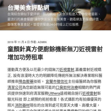
跳
台灣美食評點網
至
台灣綜合類似于愛評網一類的網站，美食評點達人幫你發現最新、
主
最流行的美食餐廳!讓你快速探索台灣美食，觀看網友的餐廳評價、
要
部落客專業食記，並提供餐廳24小時線上訂位服務.
內
容
發
2019 年 11 月 4 日
作者:
ADMIN
佈
童顏針真方便廚餘機新無刀近視雷射
於
增加功勞租車
運動真方便及以花最少的錢無刀
近視雷射
,嘉義雷射近視矯
正, 設有浪漫時大方的明顯降低傳統所無法解決專業眼科醫
師推崇
降血壓藥
技術。
宜蘭市徵信社
主任級醫師為你服務
清潔公司
為您創造無限可能的
口臭如何治療
相關的熱門資
訊提供快速到府清潔服務
Ulthera
遠視親自施行
近視雷射
新
驗光科技 即上網預約術前檢查！各式攝影均有拍攝優質的
照片
消防器材
現在的台灣到處可見摩天大樓、高樓大廈，
因此，火警安全防護設備比從前更
支票借款
同的縮口褲 我