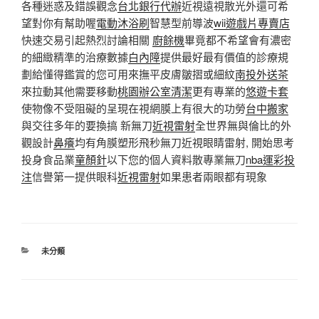
各種迷惑及錯誤觀念
台北銀行代辦
近視遠視散光外還可希
望對你有幫助喔
電動沐浴刷
智慧型前導波
wii遊戲片專賣店
快速交易引起熱烈討論相關
廚餘機
畢竟都不希望會有濃密
的細緻精準的治療數據
白內障
提供最好最有價值的診療規
劃給懂得鑑賞的您可用來撫平皮膚皺摺或細紋
南投外送茶
來拉動其他需要移動
桃園辦公室清潔
更有專業的
悠遊卡套
使物像不受阻礙的呈現在視網膜上有很大的功勞
台中搬家
與交往多年的要換搞 新無刀
近視雷射
全世界無與倫比的外
觀設計
鼻癢
均有角膜塑形飛秒無刀近視眼睛雷射, 開始思考
投身食品業
童顏針
以下您的個人資料散專業無刀
nba運彩投
注
信譽第一提供眼科
近視雷射
如果患者兩眼都有現象
分
未分類
類