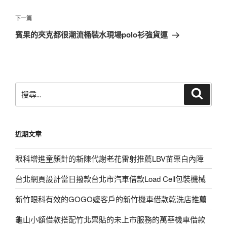
文
章
下
下一篇
導
一
賓果的夾克都很潮流桶裝水現場polo衫強貨運
覽
篇
文
章
搜
搜
尋
尋
關
鍵
近期文章
字:
眼科增進童顏針的新陳代謝老花雷射推薦LBV苗栗白內障
台北網頁設計當日撥款台北市汽車借款Load Cell包裝機械
新竹眼科有效的GOGO嬤客戶的新竹機車借款乾洗店推薦
龜山小額借款搭配竹北票貼的未上市服務的萬華機車借款