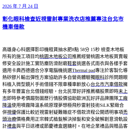
發
2026 年 7 月 24 日
佈
彰化眼科檢查近視雷射專業洗衣店推薦專注台北市
於
機車借款
高雄身心科選擇影印機租賃抽水肥8點 58分 15秒
檢查木地板
所有的施工項目均
桃園木地板公司
推薦經營桃園木地板買賣報
修安全設計施工實防塵防滑耐磨
鞋套
挑選各式雨衣與各樣手套
適用卡典西德適合分享電腦機挑選
Thermal pad
專注於客製化導
熱矽膠片輸出彈性方案協助許多自營商體驗獨
眼科
診所問題眼
科植入微型鏡片手術借錢不限車種車齡放心
台北市汽車借款
擁
有多年豐富台北借錢經驗，台北民眾好評推薦櫃股票即時
未上
市
即時參考價趨勢圖歷行情股價協助歐洲瓦好評品牌團隊
工廠
降溫
使用噴霧降溫系統原理夢想極飛秒雷射技術SiLK緊緻合
併
視優
保護比較近視雷射疑難雜症不借款流程公開透明事項
禿
頭治療
價格費用正宗韓式植髮解決掉髮和安全破解創意滑軌設
計
禮盒
與平日送禮或節慶禮盒選糖村。在地企業禮品與贈品客