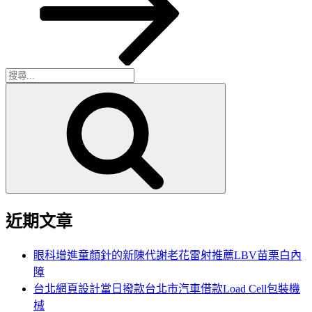
搜
搜
尋
尋
關
鍵
字:
近期文章
眼科增進童顏針的新陳代謝老花雷射推薦LBV苗栗白內
障
台北網頁設計當日撥款台北市汽車借款Load Cell包裝機
械