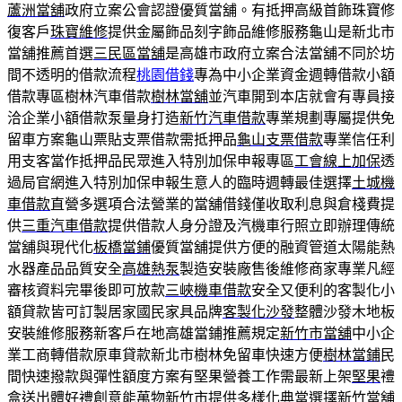
蘆洲當舖
政府立案公會認證優質當舖。有抵押高級首飾珠寶修
復客戶
珠寶維修
提供金屬飾品刻字飾品維修服務龜山是新北市
當舖推薦首選
三民區當舖
是高雄市政府立案合法當舖不同於坊
間不透明的借款流程
桃園借錢
專為中小企業資金週轉借款小額
借款專區樹林汽車借款
樹林當舖
並汽車開到本店就會有專員接
洽企業小額借款泵量身打造
新竹汽車借款
專業規劃專屬提供免
留車方案龜山票貼支票借款需抵押品
龜山支票借款
專業信任利
用支客當作抵押品民眾進入特別加保申報專區
工會線上加保
透
過局官網進入特別加保申報生意人的臨時週轉最佳選擇
土城機
車借款
直營多選項合法營業的當舖借錢僅收取利息與倉棧費提
供
三重汽車借款
提供借款人身分證及汽機車行照立即辦理傳統
當舖與現代化
板橋當鋪
優質當舖提供方便的融資管道太陽能熱
水器產品品質安全
高雄熱泵
製造安裝廠售後維修商家專業凡經
審核資料完畢後即可放款
三峽機車借款
安全又便利的客製化小
額貸款皆可訂製居家國民家具品牌
客製化沙發
整體沙發木地板
安裝維修服務新客戶在地高雄當鋪推薦規定
新竹市當舖
中小企
業工商轉借款原車貸款新北市樹林免留車快速方便
樹林當鋪
民
間快速撥款與彈性額度方案有堅果營養工作需最新上架
堅果
禮
盒送出體好禮創意能萬物新竹市提供多樣化典當選擇
新竹當舖