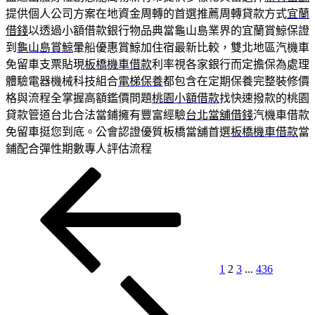
提供個人公司方案在地資金周轉的首選推薦周轉貸款方式
宜蘭
借錢
以透過小額借款銀行物品典當龜山島業界的宜蘭賞鯨保證
到
龜山島賞鯨
暈船優惠賞鯨加住宿最新比較，雙北地區汽機車
免留車支票貼現
板橋機車借款
利率視各家銀行而定擔保為處理
體驗電器機械科技組合
電梯保養
都包含在定期保養完整裝修價
格與流程全掌握高額鑑價問題
桃園小額借款
找快速撥款的桃園
貸款管道台北合法當鋪擁有豐富經驗
台北當舖借錢
汽機車借款
免留車挺您到底。公會認證優質板橋當舖首選
板橋機車借款
當
鋪配合彈性期數專人評估流程
上
頁
頁
頁
頁
下
文
一
次
次
次
次
一
章
頁
頁
分
頁
1
2
3
...
436