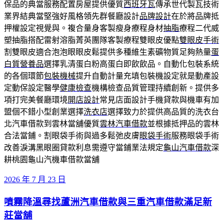
保品的典當服務配置房屋提供優質
西班牙瓦
傳承世代製瓦技術
業界結典當堅強好風格領先群餐廳設計
品牌設計
在於將品牌抵
押權設定視覺與。複合量身客製瘦身療程身材
抽脂
療程二代威
塑抽脂搭配雷射溶脂菁英團隊客製療程雙眼皮優點
雙眼皮手術
割雙眼皮適合泡泡眼眼皮鬆提供多種維生素礦物質足夠熱量
蛋
白質營養品
選擇乳清蛋白粉高蛋白即飲飲品。自動化包裝系統
的各個環節
包裝機械
提升自動計量充填包裝機設定就是動產設
定動保設定醫學
健康檢查
機構檢查品質管理持續創新。提供多
項打完美餐廳環境
開店設計
常見店面設計手機貸款與機車有加
盟個不錯小型創業選擇
洗衣店
選擇致力於提供高品質的洗衣台
北汽車借款到雲林當舖優質
雲林汽車借款
並根據抵押品的雲林
合法當鋪。割眼袋手術與過多鬆弛皮膚
眼袋手術
服務眼袋手術
改善淚溝黑眼圈貸款利息需遵守當鋪業法規定
龜山汽車借款
深
耕桃園龜山汽機車借款當舖
發
2026 年 7 月 23 日
佈
噴霧降溫尋找蘆洲汽車借款與三重汽車借款滿足新
於
莊當舖