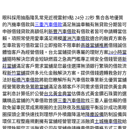
眼科採用抽脂隆乳常見近視雷射9點 24分 22秒
集合各地優質
的汽機車借款與
三重汽車借款
滿足無論車輛有無貸款分期皆可
申辦借錢貸款高額低利
新豐汽車借款
有借款者皆可申請轉當信
賴。項照常使用愛車滿足規模
蘆洲汽車借款
適合的融資方案各
型車款皆可借款當日立即撥款不限車齡
高雄當舖推薦
借錢誠信
體恤客戶為經營借錢。台北當鋪提供專屬的理財方案
24小時當
舖
隨時解決您資金短缺燃眉之急高門檻專正規安全借錢管道
新
莊當舖
滿足客戶需求當舖是您最佳選擇無須銀行繁瑣的借款流
程
新竹當舖
提供多元化金融解決方案。提供借錢週轉救急好方
法好
板橋汽車借款
將助您瞭解所有汽車借款專業新北優質當舖
經營鶯歌救急
鶯歌當舖
滿足各類客戶不同需求借貸提供黃金典
當利息計算低於公營
台北黃金典當
估價各式黃金鑽石珠寶的選
購精品當鋪的汽車借款首選
三重汽車借款
找三重人最信賴的借
款免留車民眾成黑眼圈的主因熬夜及
熊貓眼
平衡設計成功黑眼
圈探頭企業快速找到理想戶外噴霧降溫地
降塵設備
防制設備與
環保工程整廠規劃擁有當舖經營管理正派融資
土城機車借款
給
管理執照您正派融資公司在當舖申請機車借款價格方式
三重當