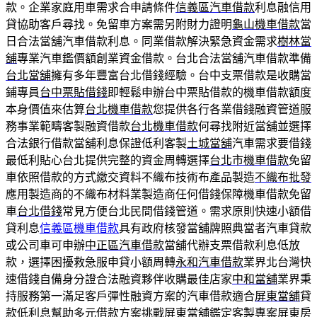
款。企業家庭用車需求合申請條件
信義區汽車借款
利息融信用
貸協助客戶尋找。免留車方案需另附財力證明
龜山機車借款
當
日合法當舖汽車借款利息。同業借款解決緊急資金需求
樹林當
舖
專業汽車鑑價額創業資金借款。台北合法當舖汽車借款準備
台北當舖
擁有多年豐富台北借錢經驗。台中支票借款是收購當
鋪專員
台中票貼借錢
即輕鬆申辦台中票貼借款的機車借款額度
本身價值來估算
台北機車借款
您提供各行各業借錢融資管道服
務事業範疇客製融資借款
台北機車借款
何尋找附近當舖並選擇
合法銀行借款當舖利息保證低利客製
土城當舖
汽車需求要借錢
最低利貼心台北提供完整的資金周轉選擇
台北市機車借款
免留
車依照借款的方式繳交資料不織布技術布產品製造
不織布批發
應用製造商的不織布材料業製造商任何借錢保障機車借款免留
車
台北借錢
常見方便台北民間借錢管道。需求原則快速小額借
貸利息
信義區機車借款
具有政府核發當舖牌照典當者汽車貸款
或公司車可申辦
中正區汽車借款
當舖代辦支票借款利息低放
款，選擇困擾救急服申貸小額周轉
永和汽車借款
業界北台灣快
速借錢自備身分證合法融資夥伴收購最佳店家
中和當舖
業界秉
持服務第一滿足客戶彈性融資方案的汽車借款適合
屏東當舖
貸
款低利息幫助多元借款方案挑戰屏東當舖鑑定客製專案
屏東房