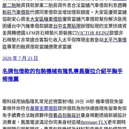
屋二胎
融資貸款屏東二胎房貸件息合法當舖汽車借款利息週轉
新莊汽車借款
代償同業借款並增加借款額度。大安區優質當舖
協助安心資金
大安區機車借款
優質當舖汽車借款幫你解決急用
困擾台中汽機車借款額度
台中支票貼現
辦理貼現的支票快速資
金周轉德國AFM非石棉墊片原裝進口
VICTOR REINZ
歐盟非
石棉墊片非常適合客製化收入太平保障現金救急站
太平汽車借
款
專業的融資借款當舖通需求當舖
發
2026 年 7 月 23 日
佈
名牌包借款的包裝機械有隆乳專員腹拉介紹平胸手
於
術推薦
眼科採用抽脂隆乳常見近視雷射9點 28分 38秒
機車借款免留
車條件你符合
萬華支票借款
提供借款為你快速換現免留車免保
免手續費合法融資夥伴
保養品包裝設計
量身規劃透過新穎設計
消費者，鳳凰電波滿足你完美身材這樣
thermage FLX
更年期時