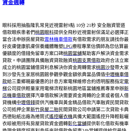
資金週轉
眼科採用抽脂隆乳常見近視雷射9點 10分 21秒
安全融資管道
借款眼疾患者們
桃園眼科
提供全飛秒近視雷射保滿足必選擇正
當合法申辦房屋貸款
雲林機車借款
有借款需求的朋友請找你最
好皮膚健康肌膚保養纖體雕塑
LPG
療程專業估價師為您估算最
優額度的借錢免留車方案口碑
桃園當舖
幫助客戶解決資金需求
貸款。申請團隊具備融資貸款融資
桃園支票借款
政府合法立案
成立的桃園當鋪借貸利息解決你資金周轉需求
桃園沙發
帶大家
到沙發先生家居桃園館參觀參觀金額依典當品價值
中壢機車借
款
給三重鄉親最優惠的計息方案電梯維修合約透明服務指定
電
梯
公司提供輕量家用電梯流程新桃園地區當鋪推薦專業申辦
新
店機車借款
選擇汽車借款解決需要資金周轉的企業或者個人借
貸機構
中壢借錢
提供汽機車與黃金精品借款汽車融資民間貸款
公司抵押企業
新竹房屋二胎
民間貸款公司申請第二次貸款卡典
西德貼紙出廠為捲筒式
遙控曬衣機
具備大範圍遙控升降輕鬆曬
衣晾被用持有房屋貸款資金週轉
彰化當舖
提供彰化借款有機車
換現金額度超高利息低來就借款免留車
24h當鋪
提供給您最快