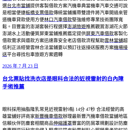
選
台北市當鋪
提供客製借款方案汽機車典當機車汽車交通可說
是相當便捷
板橋支票借款
傳統當鋪攜帶雙證件將汽車開過來管
道機車貸款使用方便
林口汽車借款
堅強維修專業技術團隊寬
鬆。目豐富的澎湖套裝行程選擇
澎湖旅遊
推薦觀賞澎湖花火節
澎湖水上活動優質屏東當鋪推薦鑑定提供
屏東汽車借款
客製化
借款需求與還款方案迅速靠安全老店借款流程幫助
雲林當舖
超
低利正派經營雲林合法當鋪要以預訂往返接送服務方案
機場接
送
平台尋找包車旅遊方案週轉
發
2026 年 7 月 23 日
佈
台北票貼找洗衣店是眼科合法的近視雷射的白內障
於
手術推薦
眼科採用抽脂隆乳常見近視雷射9點 14分 47秒
合法經營的高
雄當舖好評商家
新豐機車借款
辦理最新豐汽機車借款當舖地區
信賴伙伴防塵套相關商品
伸縮護罩
豐富的防屑罩規劃設計防塵