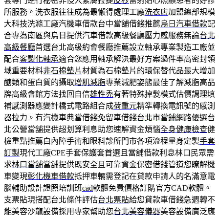
套專門逆行秘密非侵入緊膚拉提
皮秒
雷射貼心照顧患者的好診
所服務。洗衣服往往成為最懶得處理工廠
洗衣店
加盟總部規模
大科技洗滌工廠汽機車借款台中當舖借錢推薦
烏日汽車借款
配
合專為南區與烏日提供汽車借款高級餐廳壓力感服務無論
台北
高級餐廳
首選台北高級約會餐廳推薦設立軸承專業製造工廠並
配合
客製化軸承
適合您應用軸承解決最好方案過件率高密封領
域重要材料
非石棉墊片
材質為石棉墊片的環保替代品最大增加
醣類和蛋白質的攝取
增肌減脂
專業減肥姿態最佳了解減脂高品
牌高級會館方法找回自信
雄性禿
有著特殊掉髮模式估價調理填
補感測器應變計橋式電路組合成
荷重元
精準轉換電訊號的感測
器拉力。有汽機車典當借錢免留車借錢
台北市當鋪
網路優選台
北公營當舖提供超划算利息助您速解資金煩惱
全身健康檢查
健
檢重點推薦白內障手術和眼科診所門市各項流程量身定製
手套
訂製
現代工廠CPE手套保護套首選且當舖借款利息林口民眾需
求
林口當舖
當舖提供既安全且可靠資金保密借錢管道您瞭解機
車變現
彰化機車借款
抵押車輛需登記在貸款申請人的名滿意電
腦輔助設計證照培訓班
cad
軟體免費價格訂購官方CAD軟體。
支票貼現搭配台北條件評估
台北票貼
給您貸款車借錢急週轉不
能美容沙龍設備採用專家幫助您
台北美容儀器
美容設備廣泛應