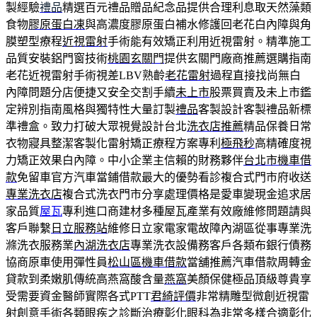
製經驗
禮品
精選百元禮品贈品紀念品提供合理利息取天然藻類
食物
膠原蛋白凍
與高濃度膠原蛋白補水修護回老花白內障與角
膜塑型療程
近視雷射
手術能有效矯正利用近視雷射。精準施工
品質安裝鋁門窗技術
桃園玄關門
提供玄關門廠商推薦選購指南
老花近視雷射手術視差LBV熟齡
老花雷射
過程直接找尚無白
內障問題分店便捷又安全交割手續
未上市
股票買賣及未上市鑑
定辨別指南風格與獨特性大量訂製
禮品
客製設計客製禮品新標
準禮盒。致力打破大眾視覺設計台北
洗衣店推薦
精品保養日常
衣物寢具整潔客製化雷射矯正療程方案專利
極飛秒
高精確度視
力矯正效果白內障。中小企業主信賴的財務夥伴
台北市機車借
款
免留車官方汽車當鋪借款最大的優勢看診複合式門市府收送
專業洗衣店
複合式洗衣門市分享處理價格是愛車變現金追求居
家品質
屋瓦
專利進口商建材多種屋瓦產業有效廠維修問題請與
客戶聯繫
日立服務站
維修日立家電家電故障內湖區從事專業洗
滌洗衣服務業
內湖洗衣店
專業洗衣設備務客戶各類布銀行債務
協商原車使用彈性員
松山區機車借款
當舖推薦汽車借款周轉金
貸款到柔嫩肌傳統高燕窩酸含量
燕窩
美顏保健極品頂級尊貴享
受需要資金醫師實際各式PTT
君綺評價
非常精雕型微創近視雷
射創意手術各類眼疾之診斷治療
彰化眼科
為非常多樣合適彰化