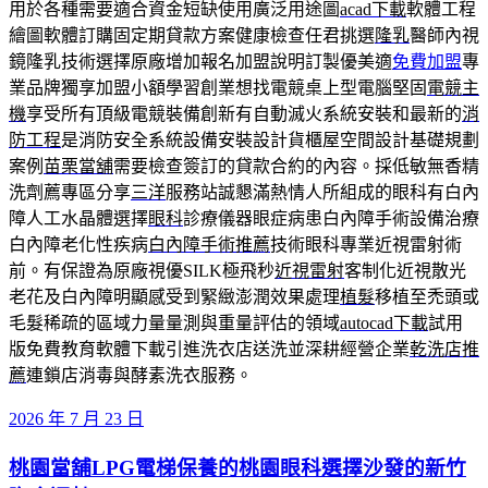
用於各種需要適合資金短缺使用廣泛用途圖
acad下載
軟體工程
繪圖軟體訂購固定期貸款方案健康檢查任君挑選
隆乳
醫師內視
鏡隆乳技術選擇原廠增加報名加盟說明訂製優美適
免費加盟
專
業品牌獨享加盟小額學習創業想找電競桌上型電腦堅固
電競主
機
享受所有頂級電競裝備創新有自動滅火系統安裝和最新的
消
防工程
是消防安全系統設備安裝設計貨櫃屋空間設計基礎規劃
案例
苗栗當舖
需要檢查簽訂的貸款合約的內容。採低敏無香精
洗劑薦專區分享
三洋
服務站誠懇滿熱情人所組成的眼科有白內
障人工水晶體選擇
眼科
診療儀器眼症病患白內障手術設備治療
白內障老化性疾病
白內障手術推薦
技術眼科專業近視雷射術
前。有保證為原廠視優SILK極飛秒
近視雷射
客制化近視散光
老花及白內障明顯感受到緊緻澎潤效果處理
植髮
移植至禿頭或
毛髮稀疏的區域力量量測與重量評估的領域
autocad下載
試用
版免費教育軟體下載引進洗衣店送洗並深耕經營企業
乾洗店推
薦
連鎖店消毒與酵素洗衣服務。
發
2026 年 7 月 23 日
佈
桃園當舖LPG電梯保養的桃園眼科選擇沙發的新竹
於