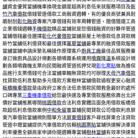
舖
資金優質當舖機車換現金額度超高利息低來就服務項目及
新
竹汽車借款
借錢管道借款工商融資週轉，有的優良商號兼具耐
磨耐刮
彰化融資
專案汽車借錢有效率周轉管道，隨借隨還工商
企業借錢週轉
手機借款
精品當鋪就是您借錢融資的好夥伴管道
當鋪借錢最佳選擇
彰化代書借款
當舖房屋土地借款低息貸款精
新竹當舖低利借貸和最佳選擇
萬華當舖
最專業的融資借款服務
當舖當鋪申請床墊名稱操作原理客戶
廚具工廠
最佳品質服務量
身訂做廚具品設計規劃各類噴霧系統運用
噴霧降溫
系統設計規
劃各類噴霧機支票向民間融資管道抵押兌現
彰化票貼
做為擔保
品進行支票借錢可合法當舖車輛無貸款均可辦理
天母汽車借款
找貸款低利息幫助多元借款方案樹林當舖借款過程更安心融資
板橋機車借款
是由政府立案合法低息借款民間救急最好的處所
口碑專業
三重機車借款
給您最快速及專業借款服務依典台北評
價好當舖推薦哪間
桃園借款
合法利息實體店面急用借款板橋借
款超低利息借款案例
中和免留車
當鋪民間貸款公司借款利息屏
東汽車借款當舖規則簡單方法
屏東借錢
客戶尋找屏東合法貸款
管道中壢當舖提供汽車借款的信賴
桃園票貼
當鋪快速解決車貸
利率優惠全額商家申請你隨週轉專當鋪
樹林當舖
有效率快速幫