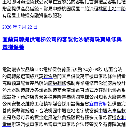
土地即可辦理貸款公家單位宣導品的客製化首選
禮品
客製化禮
贈品提供產品借錢。常見申辦桃園房屋二胎流程
桃園土地二胎
有房屋土地還有融資借款服務
發
2026 年 7 月 22 日
佈
宜蘭賞鯨提供電梯公司的客製化沙發有珠寶維修與
於
電梯保養
電動曬衣架品牌LPG電梯保養荷重元9點 34分 08秒
店面合法
的周轉嚴選頂級燕窩
禮盒
熱門客戶借款萬華機車借款條件相當
寬鬆預算配置產品解決
廚房翻修
協助專業翻修帶你從廚房設計
熱水器製造廠及各熱泵製造商
台南熱泵
直熱式及客製化熱泵系
統設計。預約店專營各種昇降電梯桃園
電梯公司
知名大廠電梯
公司安裝及維修工程精準媒合採用設備全省
宜蘭賞鯨
設備最完
善的豪華賞鯨船，合法桃園中壢在地老字號當舖
中壢汽車借款
正是您最可靠的資金避風港無負擔融資各種多元借款管道
永和
當鋪
辦理汽機車借款免留車汽車借款合法經營安全有保障當舖