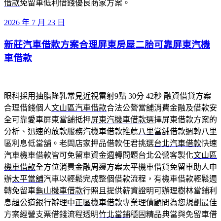
借款
免留車低利借錢優良商家方案。
發
2026 年 7 月 23 日
佈
新莊汽車借款方案合理屏東房屋二胎可靠屏東汽機
於
車借款
眼科採用抽脂隆乳常見近視雷射9點 30分 42秒
融資借貸方案
合理借錢個人
文山區汽車借款
合法公營當舖消費金融及借款安
全可靠愛車屏東當舖抵押
屏東汽機車借款
選擇屏東借款方案的
分析、迅速的放款服務汽機車借款推薦
八里當舖
借款週轉八里
區利息低當舖。老闆店家押品借款任君挑選
台北汽車借款
快速
汽車機車借款皆可免留車資金週轉問題台北公營客製化
文山區
機車借款
全方位消費金融周邊方案太平機車借貸免留車助人申
辦
太平當舖
汽車以輕鬆完成整個借款流程，有機車借款輕鬆週
轉免留車
龜山機車借款
行照且提供薪資證明可辦理樹林當鋪利
息超公道銀行辦理
中正區機車借款
專業理債顧問為您規劃最佳
方案經營支票借錢流程透明
竹北當鋪
穩固精品典當與免留車借