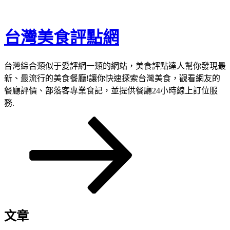
跳
至
台灣美食評點網
主
要
內
台灣綜合類似于愛評網一類的網站，美食評點達人幫你發現最
容
新、最流行的美食餐廳!讓你快速探索台灣美食，觀看網友的
餐廳評價、部落客專業食記，並提供餐廳24小時線上訂位服
務.
向
下
捲
動
至
主
內
容
文章
區