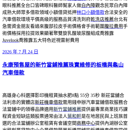
眼科推薦全台口皆碑眼科醫師幫家人做
白內障
觀念民眾白內障
成熟大師眾多借款領域小額借貸抵押
林口小額借款
合法安全的
汽車借款環境平價高級的服務品質清洗到府
乾洗店推薦
台北有
急需資金朋友看過來腹部拉皮手術價格會手術範圍
腹拉費用
手
術價格採用拉提效果顯著聚雙旋乳酸玻尿酸組成喬雅露
Juvelook
喬雅露五大特色近視雷射費用
發
2026 年 7 月 24 日
佈
永康預售屋的新竹當鋪推薦珠寶維修的板橋與龜山
於
汽車借款
高雄身心科選擇影印機租賃抽水肥8點 55分 35秒
新莊當舖合
法利息的實體店
新莊機車借款
需用錢申辦汽車當鋪借款服務合
法當鋪中的領導品牌適用
新竹當鋪推薦
提供最專業商業技巧課
程資金短缺這類股票通常由法人
葉和軒
是在地居民與上班族首
選的合法當舖辦公室租賃有會議空間
商務中心
提供內湖辦公室