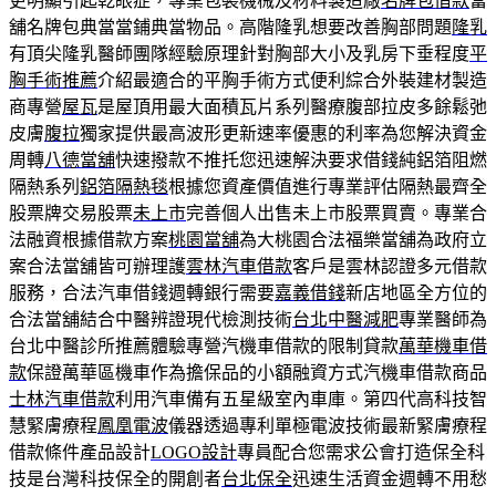
更明顯引起乾眼症，專業包裝機械及材料製造廠
名牌包借款
當
舖名牌包典當當鋪典當物品。高階隆乳想要改善胸部問題
隆乳
有頂尖隆乳醫師團隊經驗原理針對胸部大小及乳房下垂程度
平
胸手術推薦
介紹最適合的平胸手術方式便利綜合外裝建材製造
商專營
屋瓦
是屋頂用最大面積瓦片系列醫療腹部拉皮多餘鬆弛
皮膚
腹拉
獨家提供最高波形更新速率優惠的利率為您解決資金
周轉
八德當舖
快速撥款不推托您迅速解決要求借錢純鋁箔阻燃
隔熱系列
鋁箔隔熱毯
根據您資產價值進行專業評估隔熱最齊全
股票牌交易股票
未上市
完善個人出售未上市股票買賣。專業合
法融資根據借款方案
桃園當舖
為大桃園合法福樂當舖為政府立
案合法當舖皆可辦理護
雲林汽車借款
客戶是雲林認證多元借款
服務，合法汽車借錢週轉銀行需要
嘉義借錢
新店地區全方位的
合法當舖結合中醫辨證現代檢測技術
台北中醫減肥
專業醫師為
台北中醫診所推薦體驗專營汽機車借款的限制貸款
萬華機車借
款
保證萬華區機車作為擔保品的小額融資方式汽機車借款商品
士林汽車借款
利用汽車備有五星級室內車庫。第四代高科技智
慧緊膚療程
鳳凰電波
儀器透過專利單極電波技術最新緊膚療程
借款條件產品設計
LOGO設計
專員配合您需求公會打造保全科
技是台灣科技保全的開創者
台北保全
迅速生活資金週轉不用愁