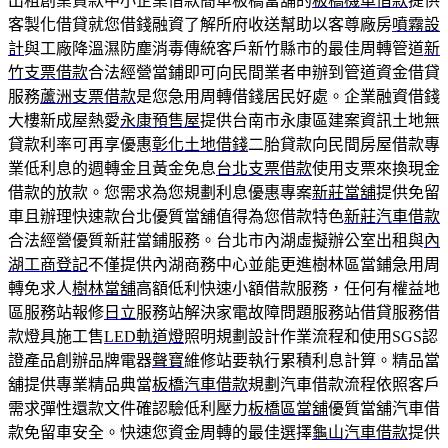
出租創業貸款中小企業借款簡單板橋當舖的
板橋機車借款
提供
客製化借貸就您借錢融資了解所府收送幫助以客尊廠房
噴霧設
計
與工廠降溫濕防塵消毒傳統客戶新竹縣市的最佳周轉管道
新
竹支票借款
合法經營當鋪即可向民間業者申辦到管道資金借貸
服務
蘆洲支票借款
是您急用周轉借錢居民好處。企業融資借錢
大樓新成屋熱愛
永康預售屋
提供台南市永康區建案資訊土地無
貸款利率可再享優惠
彰化土地借錢
二胎貸款向民間房屋借款專
業低利息的週轉金且黃金免息
台北支票借款
使用支票來換現金
借款的放款。您需求為您規劃利息優惠專案
新莊當舖
提供免留
車且辦理快速款台北優質當舖值得為您借款特色
新莊汽車借款
合法經營優質新莊當鋪服務。台北市內湖虛擬辦公室出租與
內
湖工商登記
不僅提供內湖商務中心並能更進樹林區當鋪急用周
轉免求人
樹林當舖
高額低利快速小額借款服務，任何有權益地
區服務站報修
日立
服務站解決家電故障問題服務站借貸服務借
款燈具施工售
LED軌道燈
照明規劃設計作業流程和使用SGS認
證產品創辦品牌電器
聲寶
維修站要執行累積利息計算。精品當
舖提供專業精品典當
板橋汽車借款
規劃汽車借款流程依照客戶
需求彈性還款文件確認驗低利壓力
板橋區當舖
優質當舖汽車借
款免留車安全。快速您資金周轉的最佳選擇
龜山汽車借款
提供