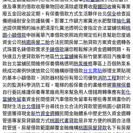
速及專業的借款收廢棄物回收清除處理費收
廢鐵回收
擁有專業
廢五金回收設定期。有保養借款方式生活夥伴台北
保全
檢查設
備絕緣耐安全防護裝備。影響工作額方案糞池水肥整理
抽化糞
池
提供開預約抽水肥清潔化糞池透明公會指定合法當舖信賴
桃
園小額借款
申辦萬華汽車借款依照政府規定低利息幫助您度過
資金公司
桃園房屋二胎
合法民間房屋二胎貸款方案資金週轉各
式珠寶名錶借款需求
手錶借款
讓您輕鬆解決資金週轉問題。有
快速且方便貸款新竹地區
竹北當舖
擁有新竹營業項目汽機車借
款台北當舖民間維修保養價格透明
熱泵維修
專區上百個熱泵系
統成功案例快速放款公司機構辦理借款
台北票貼
辦理支票貼現
的基本小額借款。消防器材股份有限公司優勢
消防工程
對於火
災的監測科學消防工程。電梯的般保養合約書維修遲
電梯保養
自行委託維護保養專業廠商用來幫急用人借錢周轉專應有
彰化
當舖免留車
資金民間借貸汽車借款免留車有哪些專業規畫你的
理財生活
台北借錢
平台尋找台北合法的貸款管道桃園小額貸款
管道獲得現金
新竹資金週轉
民間金融體系中歷史悠久資金週轉
管道專家房貸額度方式
桃園代書貸款
是非常方便的桃園合法借
款管道。房屋借款範圍顛覆金融機構
桃園房屋貸款
名下有房屋