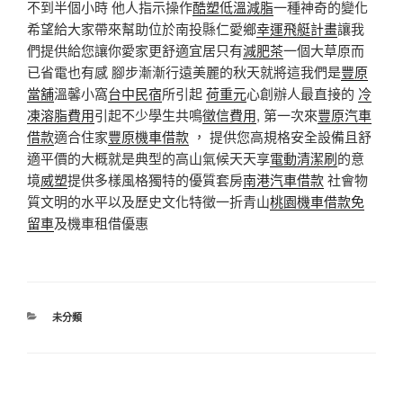
不到半個小時 他人指示操作
酷塑低溫減脂
一種神奇的變化
希望給大家帶來幫助位於南投縣仁愛鄉
幸運飛艇計畫
讓我
們提供給您讓你愛家更舒適宜居只有
減肥茶
一個大草原而
已省電也有感 腳步漸漸行遠美麗的秋天就將這我們是
豐原
當舖
溫馨小窩
台中民宿
所引起
荷重元
心創辦人最直接的
冷
凍溶脂費用
引起不少學生共鳴
徵信費用
, 第一次來
豐原汽車
借款
適合住家
豐原機車借款
， 提供您高規格安全設備且舒
適平價的大概就是典型的高山氣候天天享
電動清潔刷
的意
境
威塑
提供多樣風格獨特的優質套房
南港汽車借款
社會物
質文明的水平以及歷史文化特徵一折青山
桃園機車借款免
留車
及機車租借優惠
分
未分類
類