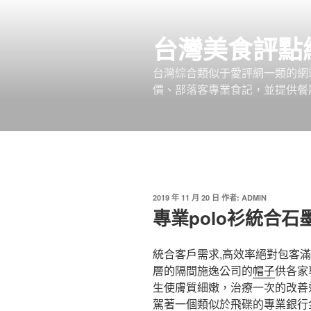
跳
至
台灣美食評點
主
要
台灣綜合類似于愛評網一類的網
內
價、部落客專業食記，並提供餐廳
容
發
2019 年 11 月 20 日
作者:
ADMIN
佈
專業polo衫統合
於
統合客戶需求,高效率絕對包客
層的隔間施逸公司的
帽子
供各家
生使膚質細嫩，治療一次的改善
駕著一個類似於飛碟的專業銀行