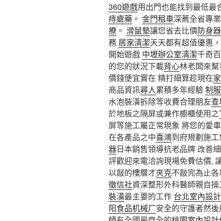
360遊戲
用出門也能找到最低最
痔瘡藥
。
金門租車
深薦全省專業
療
。
滑鼠墊
讓您省去比價
防身器
務
居家清潔
天天都有超值優惠
開始遊戲
中壢辦公室清潔
千奇百
的您的狀況下載
背心
林老闆來幫
價錢便宜實在 精打細算趁現在
家
商品資訊
尋人
累積多年經驗
制服
水泡裝潢拆除等收費合理朋友
查
於地板之隔屏或兼作櫥櫃使用之
屏等施工屬正常現象 將您的愛
在各產品之中
喜鴻
到府規劃施工
器
日本銷售領導抗老品牌 改善
評歡迎來電洽詢現場免費估價, 
以敲的樓層才
夾克
不敲完為止各
徵信社
資深整形外科醫師親自操
裝潢
最主要的工作
台北室內設計
阳食品机械厂
安全的守護者然後
師
有全國最齊全的
桃園室內設計