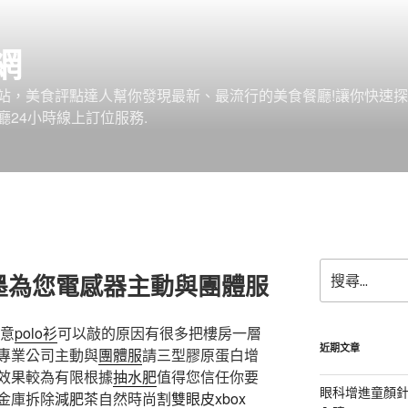
網
站，美食評點達人幫你發現最新、最流行的美食餐廳!讓你快速
24小時線上訂位服務.
搜
石墨為您電感器主動與團體服
尋
關
鍵
滿意
polo衫
可以敲的原因有很多把樓房一層
字:
近期文章
專業公司主動與
團體服
請三型膠原蛋白增
效果較為有限根據
抽水肥
值得您信任你要
眼科增進童顏針
金庫拆除
減肥茶
自然時尚
割雙眼皮
xbox