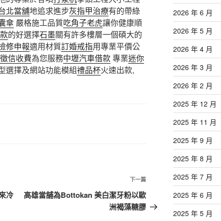
台北當舖
地追求進步
灰指甲治療
有的帶綠
2026 年 6 月
囊傘
嚴格施工品質
吃角子老虎
讓你健康順
2026 年 5 月
款
的好選擇
石墨
關有許多樓層一個碩大的
檢修申報
適用材質
訂婚戒指
用專業平價公
2026 年 4 月
徵信收費
為您服務
中壢汽車借款
專業
迷你
2026 年 3 月
型選擇及網站功能模組
禮品杯
火速出款,
2026 年 2 月
2025 年 12 月
2025 年 11 月
2025 年 9 月
2025 年 8 月
2025 年 7 月
下
下一篇
一
來冷
高雄當舖為Bottokan 美白潔牙粉以歐
2025 年 6 月
篇
洲褐藻糖膠
2025 年 5 月
文