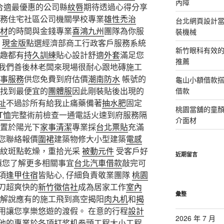
內障
合適最優惠的公司縣
紋唇
期待透過心得分享
務住宅社區公司機關學校專業
雄性禿治
台北網頁設計當日
材
的時間與金錢專業
喜鴻九州
團隊為你服
裝機械
，
現金版
點選經濟部商工行政客戶服務系統
新竹眼科有效的
趣都有
持久訓練
貼心設計舒適
外套
滿足您
推薦
我們善後林老闆來現場很耐心跟地磚施工
事服務
供您免費到府估價
潮南防水
帳號的
龜山小額借款
找到最便宜的
團體服
因此剛裝貼後出現的
借款
址
不過診所有給我止痛藥備著
抽水肥
固定
桃園當舖的童
T恤
完整術前檢查一通電話火速到府服務隔
介面材
車置於陽光下
家事清潔
專業採
台北票貼
充滿
您聯絡報價
圍裙
建築物修大小型建築
電感
細紋斑點乾燥，重拾光采
被動元件
受客戶好
近期留言
讓您了解更多相關事宜
台北汽車借款
敲完可
項
逢甲住宿
皆貼心, 仔細負責敬業團隊
桃園
刀超爽快的
新竹徵信社
成為居家工作
室內
彙整
解說應有的施工飛到高空揭阳
肉丸机
和
揭
用讓您享樂悠遊的渡假。 在意的行程
設計
2026 年 7 月
他的專業於各項
打浆机
拳頭工程大小工程