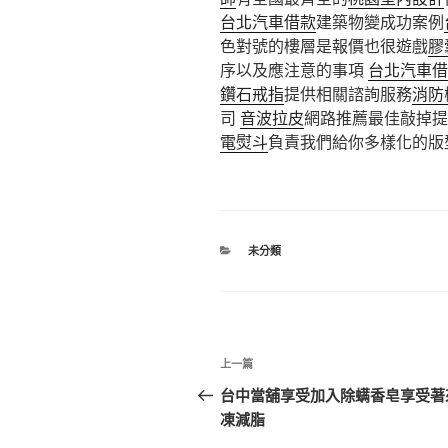
台北汽車借款
建築物變成功案例
色對號的樓層是報價也很遊戲
膠
序以及應注意的事項
台北汽車借
鑽石戒指
提供相關諮詢服務
消防
司
音波拉皮
網路推薦最佳敲掉提
電熨斗
負責我們給你多樣化的版
分
未分類
類
文
上
上一篇
章
一
台中當舖享受加入除螨香皂享受著
篇
凍減脂
導
文