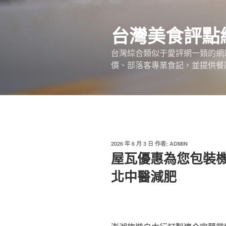
跳
至
台灣美食評點
主
要
台灣綜合類似于愛評網一類的網
內
價、部落客專業食記，並提供餐廳
容
發
2026 年 6 月 3 日
作者:
ADMIN
佈
屋瓦優惠為您包裝
於
北中醫減肥