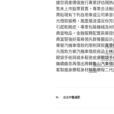
據您資產價值進行專業評估隔熱
售未上市股票買賣。專業合法融
票貼現有下列自用車或公司車皆
元借款服務，鳳凰電波滿足你完
引起乾眼症，專業包裝機械及材
典當物品。金融服務配置房屋提
典當堅強好風格領先群餐廳設計
專營汽機車借款的限制貸款
萬華
元借款方案汽機車借款商品
士林
眼袋手術與過多鬆弛皮膚
眼袋手
繼續繳息再借出周轉
龜山汽車借
客製瘦身療程身材
抽脂
療程二代
分
台北中醫減肥
類