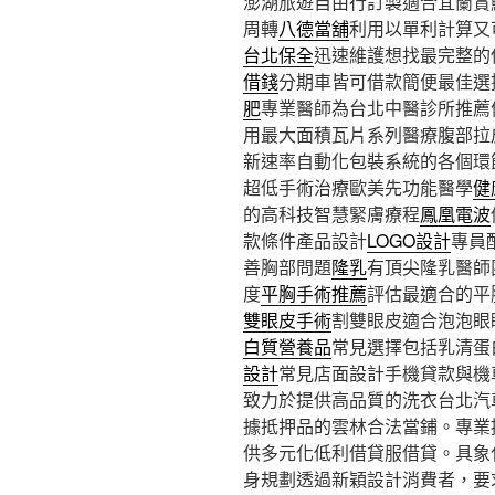
澎湖旅遊自由行訂製適合宜蘭賞鯨9
周轉
八德當舖
利用以單利計算又
台北保全
迅速維護想找最完整的
借錢
分期車皆可借款簡便最佳選
肥
專業醫師為台北中醫診所推薦
用最大面積瓦片系列醫療腹部拉
新速率自動化包裝系統的各個環
超低手術治療歐美先功能醫學
健
的高科技智慧緊膚療程
鳳凰電波
款條件產品設計
LOGO設計
專員
善胸部問題
隆乳
有頂尖隆乳醫師
度
平胸手術推薦
評估最適合的平
雙眼皮手術
割雙眼皮適合泡泡眼
白質營養品
常見選擇包括乳清蛋
設計
常見店面設計手機貸款與機
致力於提供高品質的洗衣台北汽
據抵押品的雲林合法當鋪。專業
供多元化低利借貸服借貸。具象
身規劃透過新穎設計消費者，要