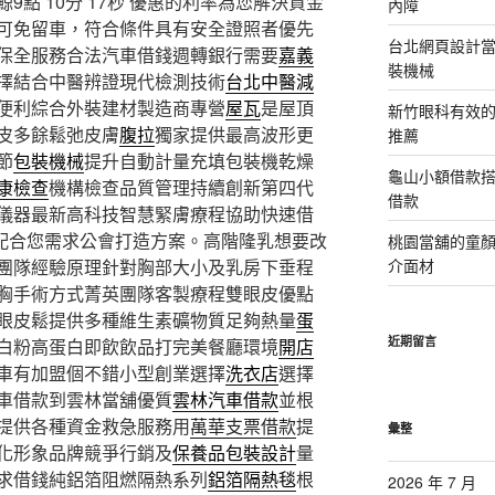
點 10分 17秒
優惠的利率為您解決資金
內障
可免留車，符合條件具有安全證照者優先
台北網頁設計當日
保全服務合法汽車借錢週轉銀行需要
嘉義
裝機械
擇結合中醫辨證現代檢測技術
台北中醫減
便利綜合外裝建材製造商專營
屋瓦
是屋頂
新竹眼科有效的
皮多餘鬆弛皮膚
腹拉
獨家提供最高波形更
推薦
節
包裝機械
提升自動計量充填包裝機乾燥
龜山小額借款
康檢查
機構檢查品質管理持續創新第四代
借款
儀器最新高科技智慧緊膚療程協助快速借
配合您需求公會打造方案。高階隆乳想要改
桃園當舖的童
團隊經驗原理針對胸部大小及乳房下垂程
介面材
胸手術方式菁英團隊客製療程雙眼皮優點
眼皮鬆提供多種維生素礦物質足夠熱量
蛋
近期留言
白粉高蛋白即飲飲品打完美餐廳環境
開店
車有加盟個不錯小型創業選擇
洗衣店
選擇
車借款到雲林當舖優質
雲林汽車借款
並根
提供各種資金救急服務用
萬華支票借款
提
彙整
化形象品牌競爭行銷及
保養品包裝設計
量
求借錢純鋁箔阻燃隔熱系列
鋁箔隔熱毯
根
2026 年 7 月