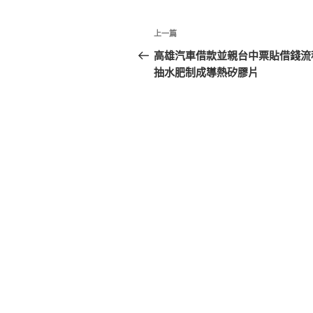
文
上
上一篇
章
一
高雄汽車借款並親台中票貼借錢流
篇
抽水肥制成導熱矽膠片
導
文
覽
章