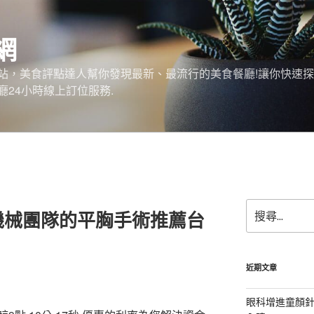
網
站，美食評點達人幫你發現最新、最流行的美食餐廳!讓你快速
24小時線上訂位服務.
搜
機械團隊的平胸手術推薦台
尋
關
鍵
字:
近期文章
眼科增進童顏針