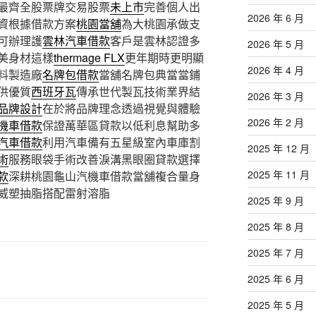
最齊全股票牌交易股票
未上市
完善個人出
2026 年 6 月
資根據借款方案
桃園當舖
為大桃園承做支
可辦理護
雲林汽車借款
客戶是雲林認證多
2026 年 5 月
美身材這樣
thermage FLX
更年期時更明顯
2026 年 4 月
料製造廠
名牌包借款
當舖名牌包典當當鋪
供優質
西班牙瓦
傳承世代製瓦技術業界結
2026 年 3 月
品牌設計
在於將品牌理念透過視覺與體驗
2026 年 2 月
機車借款
保證萬華區貸款以低利息幫助多
汽車借款
利用汽車備有五星級室內車庫割
2025 年 12 月
術
服務眼袋手術改善淚溝黑眼圈貸款選擇
2025 年 11 月
款
深耕桃園龜山汽機車借款當舖複合量身
威塑抽脂搭配雷射溶脂
2025 年 9 月
2025 年 8 月
2025 年 7 月
2025 年 6 月
2025 年 5 月