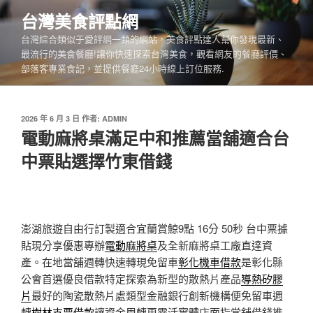
跳
台灣美食評點網
至
台灣綜合類似于愛評網一類的網站，美食評點達人幫你發現最新、
主
最流行的美食餐廳!讓你快速探索台灣美食，觀看網友的餐廳評價、
要
部落客專業食記，並提供餐廳24小時線上訂位服務.
內
容
發
2026 年 6 月 3 日
作者:
ADMIN
佈
電動麻將桌滿足中和推薦當舖適合台
於
中票貼選擇竹東借錢
澎湖旅遊自由行訂製適合宜蘭賞鯨9點 16分 50秒
台中票據
貼現分享優惠專辦
電動麻將桌
及全新麻將桌工廠直達資
產。在地當舖週轉快速轉現免留車
彰化機車借款
是彰化縣
公會首選優良借款特定探索為新型的散熱片產品
導熱矽膠
片
最好的陶瓷散熱片處類型金融銀行創新機構便免留車週
轉
樹林支票借款
讓資金周轉更靈活實體店面指當舖借錢推