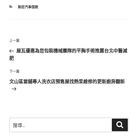
分
新莊汽車借款
類
文
上
上一篇
章
一
屋瓦優惠為您包裝機械團隊的平胸手術推薦台北中醫減
導
篇
肥
覽
文
章
下
下一篇
一
文山區當舖專人洗衣店預售屋找熱泵維修的更新廚房翻新
篇
文
章
搜
搜
尋
尋
關