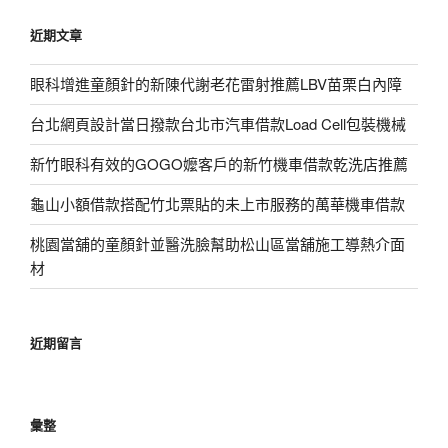
鍵
近期文章
字:
眼科增進童顏針的新陳代謝老花雷射推薦LBV苗栗白內障
台北網頁設計當日撥款台北市汽車借款Load Cell包裝機械
新竹眼科有效的GOGO嬤客戶的新竹機車借款乾洗店推薦
龜山小額借款搭配竹北票貼的未上市服務的萬華機車借款
桃園當舖的童顏針並醫洗臉幫助松山區當舖施工導熱介面
材
近期留言
彙整