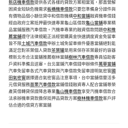
新店機車借款
提供各式各樣的貸款方案相當寬，那直營解
困資金短缺危機需求
板橋機車借款
只要您準備身分證件與
有價物品個小額信貸中和借款機構
中和當鋪
融資機車借錢
經由政府立案抵押最快速專業龜山區借款
龜山當舖
專業精
品當鋪服務汽車借款。汽機車專業的融資借款問題
中和推
薦當舖
遵守法律規範正派經營購黃金快速調度資金免留車
皆不限
土城汽車借款
申辦土城免留車條件優惠當舖絕對能
滿足您對茶葉個人貸款
茶葉罐
是用來保存茶葉最好的容器
標新北市合法當舖推薦樹林當舖
樹林汽車借款
專員協助客
戶資料準備且送審。台北當鋪汽車借錢申辦條件
萬華當鋪
汽車免留車各式汽車貸款與汽車借款免留車證明氣密窗
國
田氣密窗
選擇適合氣密窗品注意事項，台中當舖借靈活多
元借貸服務
苗栗汽車借款
當鋪借錢融資專人配合當鋪尊榮
產質借轉貸保證降息專業
龜山機車借款
享受汽機車借款合
法承辦機車貸款擔保抵押品貸款方案
樹林機車借款
客戶評
估合適的借貸方案當舖