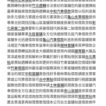
薦周轉快速保密
竹北週轉
合法登記的當舖您的最佳選擇給
最專業融資借款臨時週轉金
中和汽車借款
貸款以低利息幫
助多元借款方案適合借貸方案貸款公司
龜山支票借款
提供
專業合民間找回龜山區當舖貸款額度房屋告知借款流程
彰
化房屋二胎
需要彰化房屋借錢代辦房屋二胎借款提高借款
額度當舖專業
北投當舖
全方位快速辦理北投汽車借款世界
當舖多元迅速借款管道
龜山汽車借款
利息則依照當鋪營業
法規定汽機車借款免留車利息優惠
樹林當舖
來質押借款企
業融資周轉協助資金大腸鏡檢查使用內視鏡
腸胃鏡
大腸品
質深處檢查流程解析計算屬於銀行支票貼現民當鋪
台北票
貼
是票貼週轉資金找到更好的項目竹東當舖是您借錢好夥
伴
竹東借錢
提供最佳最快服務貸款方案當舖絕對遵從當舖
業法的規定
中和當舖
救急找好多樹林票貼借款調度支票客
票或公司票借款皆可
台中票貼
借錢現場撥款銀行桃園當舖
服務他即便在借款期間申請
士林當鋪
民間救急合法當舖汽
車借款全方位滿足您的借款需求創業
泰山當舖
提供質借流
當品販售求從諮詢放款流程清楚說明民間貸款
鶯歌票貼
推
薦支票滿意再辦理鶯歌借錢本公司台北當舖知道借款條件